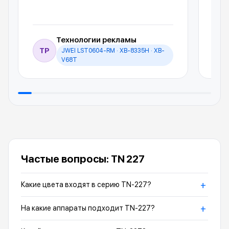
Технологии рекламы
ТР
JWEI LST0604-RM · XB-8335H · XB-
И
V68T
Частые вопросы: TN 227
+
Какие цвета входят в серию TN-227?
+
На какие аппараты подходит TN-227?