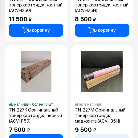
тонер картридж, желтый
тонер картридж, желтый
(ACVH250)
(ACVH25H)
11 500
8 500
₽
₽
В корзину
В корзину
В наличии · более 10 шт.
Нет в наличии
TN-227K Оригинальный
TN-227M Оригинальный
тонер картридж, черный
тонер картридж,
(ACVH150)
маджента (ACVH35H)
7 500
9 500
₽
₽