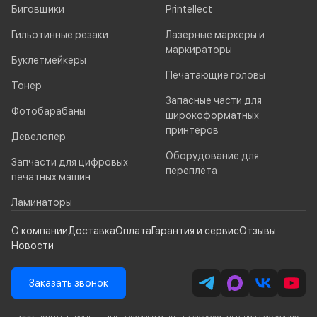
Биговщики
Printellect
Гильотинные резаки
Лазерные маркеры и
маркираторы
Буклетмейкеры
Печатающие головы
Тонер
Запасные части для
Фотобарабаны
широкоформатных
принтеров
Девелопер
Оборудование для
Запчасти для цифровых
переплёта
печатных машин
Ламинаторы
О компании
Доставка
Оплата
Гарантия и сервис
Отзывы
Новости
Заказать звонок