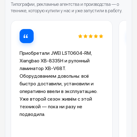
Типографии, рекламные агентства и производства — о
технике, которую купили у нас и уже запустили в работу.
Приобретали JWEI LST0604-RM,
Лам
Xiangbao XB-8335H и рулонный
опе
ламинатор XB-V68T.
Ком
Оборудованием довольны: всё
пре
быстро доставили, установили и
отп
оперативно ввели в эксплуатацию.
авт
Уже второй сезон живём с этой
упр
техникой — пока ни разу не
пол
подводила.
обо