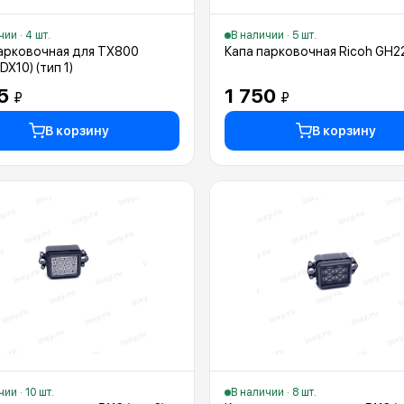
ии · 4 шт.
В наличии · 5 шт.
арковочная для TX800
Капа парковочная Ricoh GH2
DX10) (тип 1)
25
1 750
₽
₽
В корзину
В корзину
ии · 10 шт.
В наличии · 8 шт.