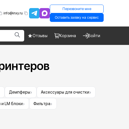
Перезвоните мне
info@inxy.ru
Оставить заявку на сервис
Отзывы
Корзина
Войти
принтеров
›
›
›
Демпферы
Аксессуары для очистки
›
›
 и LM блоки
Фильтра