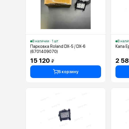
В наличии · 1 шт.
В налич
Парковка Roland DX-5 / DX-6
Капа E
(6701409070)
15 120
2 5
₽
В корзину