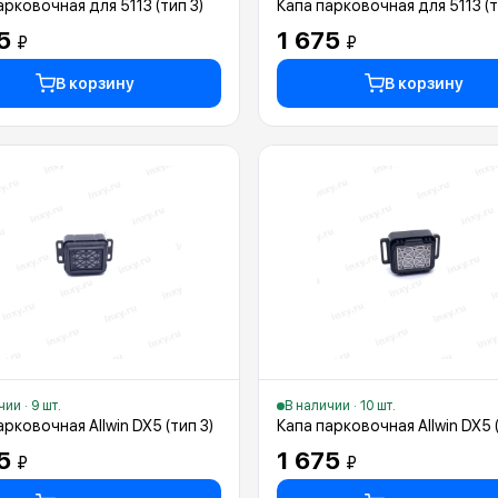
арковочная для 5113 (тип 3)
Капа парковочная для 5113 (т
75
1 675
₽
₽
В корзину
В корзину
ии · 9 шт.
В наличии · 10 шт.
арковочная Allwin DX5 (тип 3)
Капа парковочная Allwin DX5 
75
1 675
₽
₽