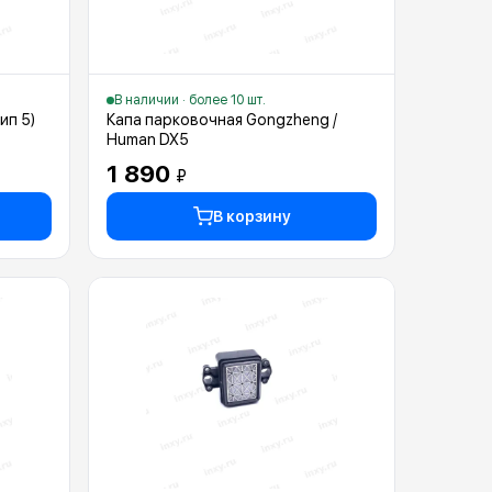
В наличии · более 10 шт.
ип 5)
Капа парковочная Gongzheng /
Human DX5
1 890
₽
В корзину