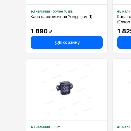
В наличии · более 10 шт.
В налич
Капа парковочная Yongli (тип 1)
Капа п
(Epson 
1 890
1 8
₽
В корзину
В наличии · 3 шт.
В налич