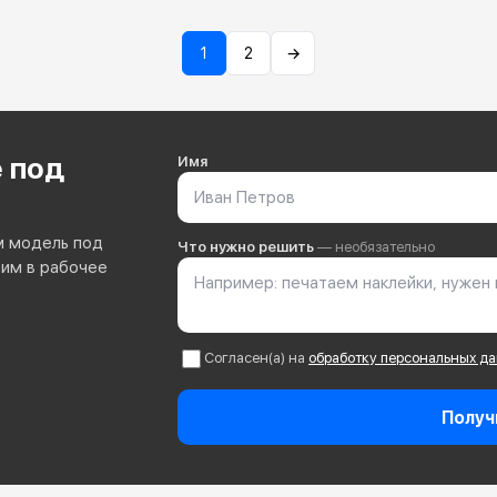
1
2
→
 под
Имя
м модель под
Что нужно решить
— необязательно
тим в рабочее
Согласен(а) на
обработку персональных д
Получ