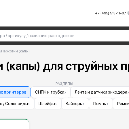
+7 (495) 513-11-07
/
Парковки (капы)
 (капы) для струйных 
РАЗДЕЛЫ
›
ых принтеров
СНПЧ и трубки
Лента и датчики энкодера
›
›
›
›
е / Соленоиды
Шлейфы
Вайперы
Помпы
Ремни