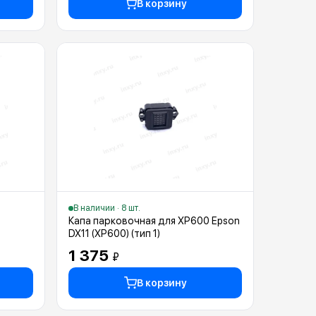
В корзину
В наличии · 8 шт.
Капа парковочная для XP600 Epson
DX11 (XP600) (тип 1)
1 375
₽
В корзину