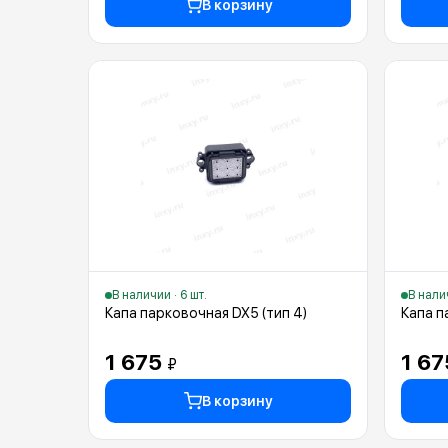
В корзину
В наличии · 6 шт.
В налич
Капа парковочная DX5 (тип 4)
Капа п
1 675
1 6
₽
В корзину