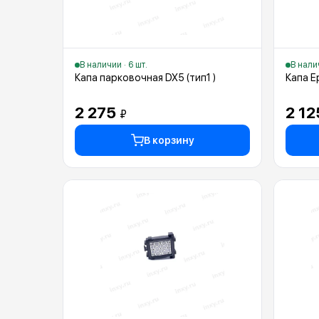
В наличии · 6 шт.
В налич
Капа парковочная DX5 (тип1 )
Капа E
2 275
2 1
₽
В корзину