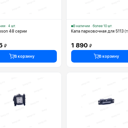
ии · 4 шт.
В наличии · более 10 шт.
pson 48 серии
Капа парковочная для 5113 (т
25
1 890
₽
₽
В корзину
В корзину