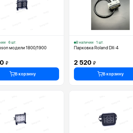
ии · 6 шт.
В наличии · 1 шт.
pson модели 1800/1900
Парковка Roland DX-4
80
2 520
₽
₽
В корзину
В корзину