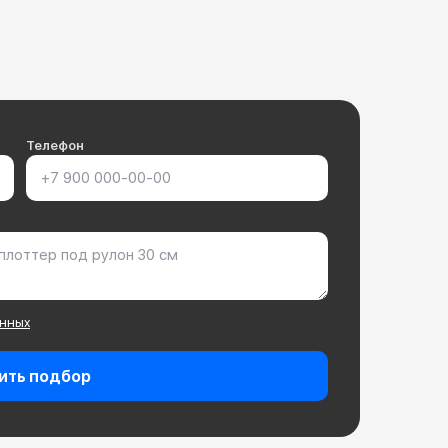
Телефон
анных
ить подбор