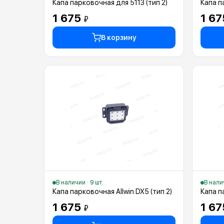
Капа парковочная для 5113 (тип 2)
Капа п
1 675
1 6
₽
В корзину
В наличии · 9 шт.
В налич
Капа парковочная Allwin DX5 (тип 2)
Капа п
1 675
1 6
₽