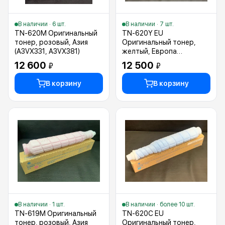
В наличии · 6 шт.
В наличии · 7 шт.
TN-620M Оригинальный
TN-620Y EU
тонер, розовый, Азия
Оригинальный тонер,
(A3VX331, A3VX381)
желтый, Европа
(A3VX251, A3VX254,
12 600
12 500
₽
₽
A3VX256)
В корзину
В корзину
В наличии · 1 шт.
В наличии · более 10 шт.
TN-619M Оригинальный
TN-620C EU
тонер, розовый, Азия
Оригинальный тонер,