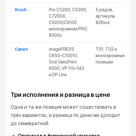
Ricoh
Pro C5200, C5300,
5 рядов,
2
C7200X,
артикулы
C9200/C9100,
828xxx
монохромная PRO
8300s
Canon
imagePRESS
T01, T02 и
1
C650–C10010,
монохромные
Océ VarioPrint
позиции
6000, VP 110–140
и DP Line
Три исполнения и разница в цене
Одна и та же позиция может существовать в
трёх вариантах, и разница по деньгам доходит
до семикратной:
Оригинал в фирменной упаковке
—