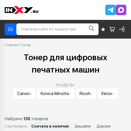
Главная
/
Тонер
Тонер для цифровых
печатных машин
РАЗДЕЛЫ
›
›
›
›
Canon
Konica Minolta
Ricoh
Xerox
Найдено
135
товаров
Сортировать:
Сначала в наличии
Дешевле
Дороже