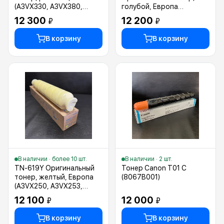
(A3VX330, A3VX380,
голубой, Европа
A3VX35D)
(A3VX451, A3VX454,
12 300
12 200
₽
₽
A3VX456)
В корзину
В корзину
В наличии · более 10 шт.
В наличии · 2 шт.
TN-619Y Оригинальный
Тонер Canon T01 C
тонер, желтый, Европа
(8067B001)
(A3VX250, A3VX253,
A3VX255)
12 100
12 000
₽
₽
В корзину
В корзину