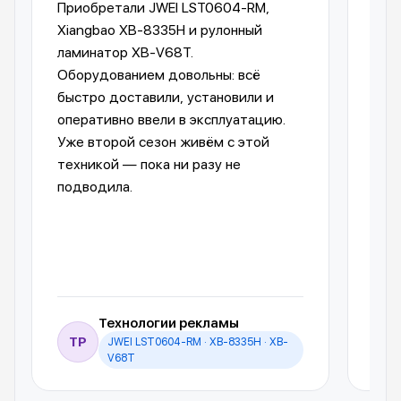
Приобретали JWEI LST0604-RM,
Лам
Xiangbao XB-8335H и рулонный
опе
ламинатор XB-V68T.
Ком
Оборудованием довольны: всё
пре
быстро доставили, установили и
отп
оперативно ввели в эксплуатацию.
авт
Уже второй сезон живём с этой
упр
техникой — пока ни разу не
пол
подводила.
обо
Технологии рекламы
ТР
JWEI LST0604-RM · XB-8335H · XB-
И
V68T