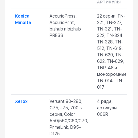
АРТИКУЛЫ
Konica
AccurioPress,
22 серии: TN-
Minolta
AccurioPrint,
221, TN-227,
bizhub и bizhub
TN-321, TN-
PRESS
322, TN-324,
TN-328, TN-
512, TN-619,
TN-620, TN-
622, TN-629,
TNP-48 и
монохромные
TN-014…TN-
017
Xerox
Versant 80–280,
4 ряда,
2
C75, J75, 700-я
артикулы
серия, Color
006R
550/560/C60/C70,
PrimeLink, D95–
D125