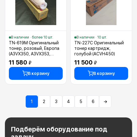
В наличии · более 10 шт.
В наличии · 10 шт.
TN-619M Оригинальный
TN-227C Оригинальный
тонер, розовый, Европа
тонер картридж,
(A3VX350, A3VX353,
голубой (ACVH450)
A3VX355)
11 580
11 500
₽
₽
В корзину
В корзину
1
2
3
4
5
6
→
Подберём оборудование под
задачу