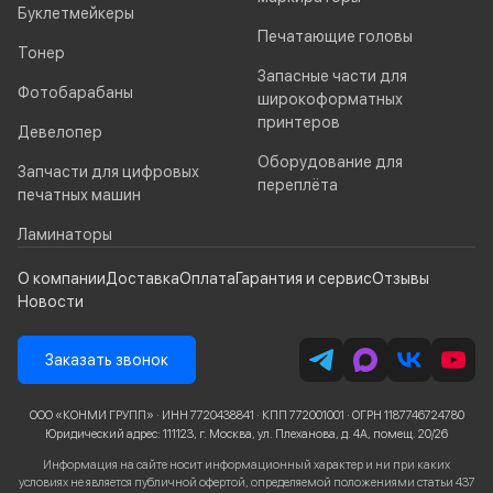
Буклетмейкеры
Печатающие головы
Тонер
Запасные части для
Фотобарабаны
широкоформатных
принтеров
Девелопер
Оборудование для
Запчасти для цифровых
переплёта
печатных машин
Ламинаторы
О компании
Доставка
Оплата
Гарантия и сервис
Отзывы
Новости
Заказать звонок
ООО «КОНМИ ГРУПП» · ИНН 7720438841 · КПП 772001001 · ОГРН 1187746724780
Юридический адрес: 111123, г. Москва, ул. Плеханова, д. 4А, помещ. 20/26
Информация на сайте носит информационный характер и ни при каких
условиях не является публичной офертой, определяемой положениями статьи 437