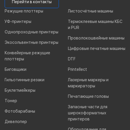
Перейти в контакты
Режущие плоттеры
Листосчётные машины
УФ-принтеры
Термоклеевые машины КБС
и PUR
Однопроходные принтеры
Проволокошвейные машины
Экосольвентные принтеры
Цифровые печатные машины
Конвейерные режущие
плоттеры
DTF
Биговщики
Printellect
Гильотинные резаки
Лазерные маркеры и
маркираторы
Буклетмейкеры
Печатающие головы
Тонер
Запасные части для
Фотобарабаны
широкоформатных
принтеров
Девелопер
Оборудование для