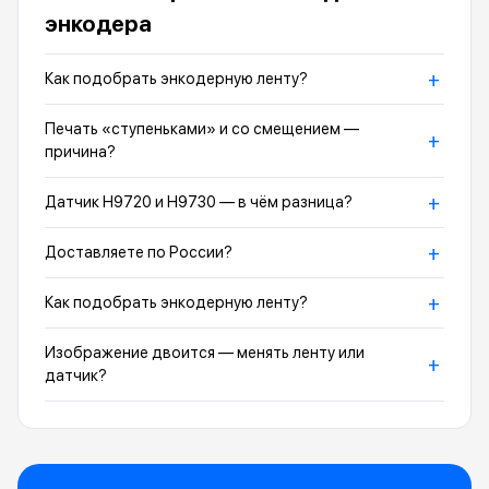
энкодера
+
Как подобрать энкодерную ленту?
Печать «ступеньками» и со смещением —
+
причина?
+
Датчик H9720 и H9730 — в чём разница?
+
Доставляете по России?
+
Как подобрать энкодерную ленту?
Изображение двоится — менять ленту или
+
датчик?