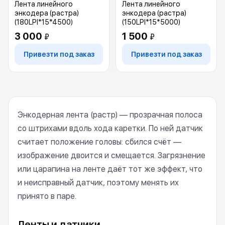
Лента линейного
Лента линейного
энкодера (растра)
энкодера (растра)
(180LPI*15*4500)
(150LPI*15*5000)
3 000
1 500
₽
₽
Привезти под заказ
Привезти под заказ
Энкодерная лента (растр) — прозрачная полоса
со штрихами вдоль хода каретки. По ней датчик
считает положение головы: сбился счёт —
изображение двоится и смещается. Загрязнение
или царапина на ленте даёт тот же эффект, что
и неисправный датчик, поэтому менять их
принято в паре.
Ленты и датчики