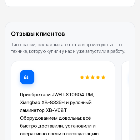
Отзывы клиентов
Типографии, рекламные агентства и производства — о
технике, которую купили у нас и уже запустили в работу.
Приобретали JWEI LST0604-RM,
Лам
Xiangbao XB-8335H и рулонный
опе
ламинатор XB-V68T.
Ком
Оборудованием довольны: всё
пре
быстро доставили, установили и
отп
оперативно ввели в эксплуатацию.
авт