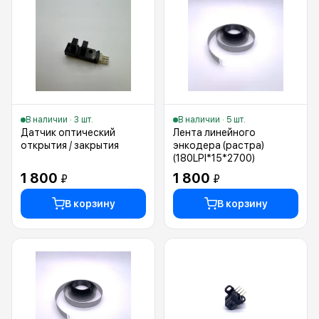
В наличии · 3 шт.
В наличии · 5 шт.
Датчик оптический
Лента линейного
открытия / закрытия
энкодера (растра)
(180LPI*15*2700)
1 800
1 800
₽
₽
В корзину
В корзину