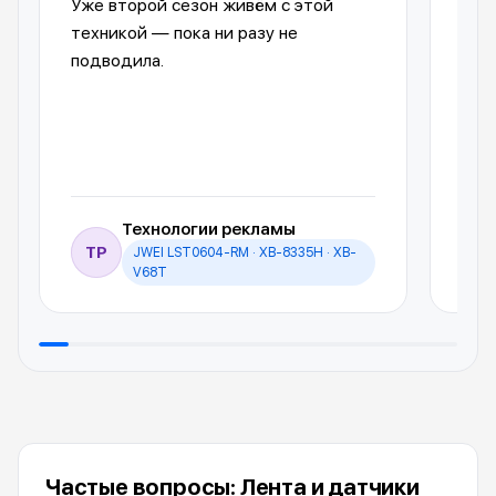
Уже второй сезон живём с этой
упр
техникой — пока ни разу не
пол
подводила.
обо
Технологии рекламы
ТР
JWEI LST0604-RM · XB-8335H · XB-
И
V68T
Частые вопросы: Лента и датчики