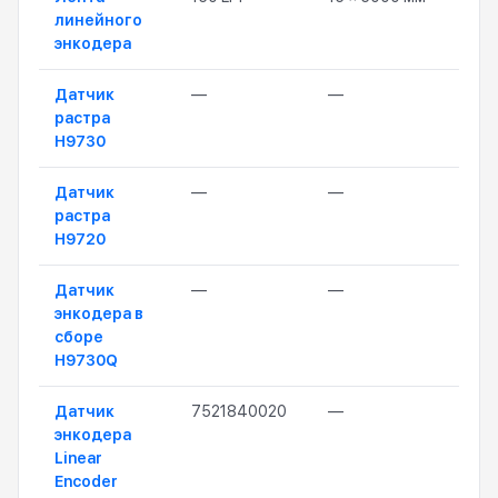
линейного
энкодера
Датчик
—
—
1 60
растра
H9730
Датчик
—
—
1 90
растра
H9720
Датчик
—
—
3 3
энкодера в
сборе
H9730Q
Датчик
7521840020
—
7 8
энкодера
Linear
Encoder