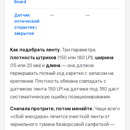
Board
Датчик
—
—
1 80
оптический
открытия /
закрытия
Как подобрать ленту.
Три параметра:
плотность штрихов
(150 или 180 LPI),
ширина
(15 или 20 мм) и
длина
— она должна
перекрывать полный ход каретки с запасом на
крепление. Плотность обязана совпадать с
датчиком: лента 150 LPI на датчике под 180 даст
систематическую ошибку позиционирования.
Сначала протрите, потом меняйте.
Чаще всего
«сбой энкодера» лечится очисткой ленты от
чернильного тумана безворсовой салфеткой —