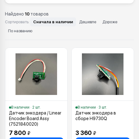
Найдено
10
товаров
Сортировать:
Сначала в наличии
Дешевле
Дороже
По названию
Каталог: Лента и датчики энкодера
В наличии · 2 шт.
В наличии · 3 шт.
Датчик энкодера / Linear
Датчик энкодера в
Encoder Board Assy
сборе H9730Q
(7521840020)
7 800
3 360
₽
₽