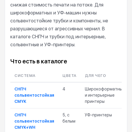
снижая стоимость печати на потоке. Для
широкоформатных и УФ-машин нужны
сольвентостойкие трубки и компоненты, не
разрушающиеся от агрессивных чернил. В
каталоге СНПЧ и трубки под интерьерные,
сольвентные и УФ-принтеры.
Что есть в каталоге
СИСТЕМА
ЦВЕТА
ДЛЯ ЧЕГО
СНПЧ
4
Широкоформатные
сольвентостойкая
и интерьерные
CMYK
принтеры
СНПЧ
5, с
УФ-принтеры
сольвентостойкая
белым
CMYK+WH