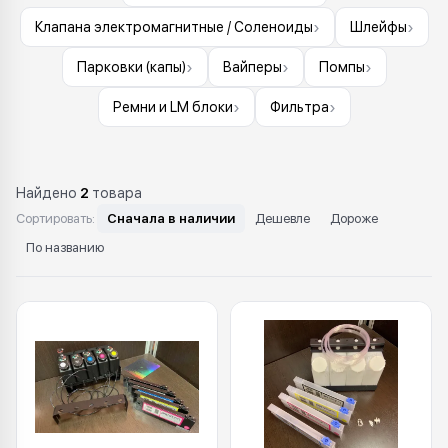
›
›
Клапана электромагнитные / Соленоиды
Шлейфы
›
›
›
Парковки (капы)
Вайперы
Помпы
›
›
Ремни и LM блоки
Фильтра
Найдено
2
товара
Сортировать:
Сначала в наличии
Дешевле
Дороже
По названию
Каталог: СНПЧ и трубки