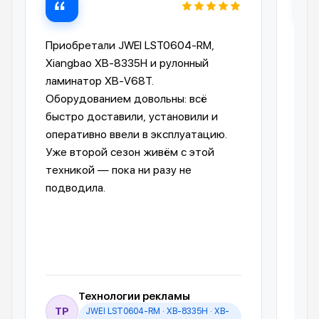
Приобретали JWEI LST0604-RM,
Лам
Xiangbao XB-8335H и рулонный
опе
ламинатор XB-V68T.
Ком
Оборудованием довольны: всё
пре
быстро доставили, установили и
отп
оперативно ввели в эксплуатацию.
авт
Уже второй сезон живём с этой
упр
техникой — пока ни разу не
пол
подводила.
обо
Технологии рекламы
ТР
JWEI LST0604-RM · XB-8335H · XB-
И