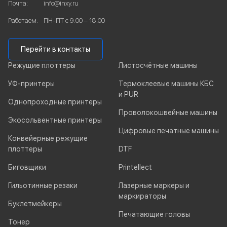
Почта:
info@inxy.ru
Работаем:
ПН-ПТ с 9.00 – 18.00
Перейти в контакты
Режущие плоттеры
Листосчётные машины
УФ-принтеры
Термоклеевые машины КБС
и PUR
Однопроходные принтеры
Проволокошвейные машины
Экосольвентные принтеры
Цифровые печатные машины
Конвейерные режущие
плоттеры
DTF
Биговщики
Printellect
Гильотинные резаки
Лазерные маркеры и
маркираторы
Буклетмейкеры
Печатающие головы
Тонер