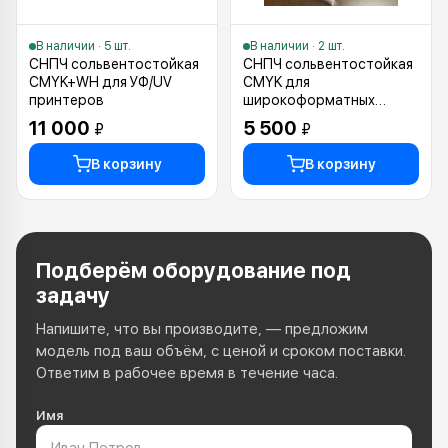
В наличии · 5 шт.
В наличии · 2 шт.
СНПЧ сольвентостойкая
СНПЧ сольвентостойкая
CMYK+WH для УФ/UV
CMYK для
принтеров
широкоформатных
интерьерных принтеров
11 000
5 500
₽
₽
В корзину
В корзину
Подберём оборудование под
задачу
Напишите, что вы производите, — предложим
модель под ваш объём, с ценой и сроком поставки.
Ответим в рабочее время в течение часа.
Имя