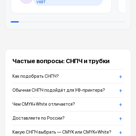
V68T
Частые вопросы: СНПЧ и трубки
+
Как подобрать СНПЧ?
+
Обычная СНПЧ подойдёт для УФ-принтера?
+
Чем CMYK+White отличается?
+
Доставляете по России?
+
Какую СНПЧ выбрать — CMYK или CMYK+White?