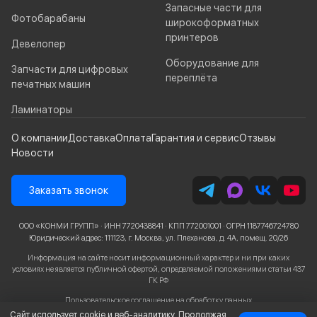
Запасные части для
Фотобарабаны
широкоформатных
принтеров
Девелопер
Оборудование для
Запчасти для цифровых
переплёта
печатных машин
Ламинаторы
О компании
Доставка
Оплата
Гарантия и сервис
Отзывы
Новости
Заказать звонок
ООО «КОНМИ ГРУПП» · ИНН 7720438841 · КПП 772001001 · ОГРН 1187746724780
Юридический адрес: 111123, г. Москва, ул. Плеханова, д. 4А, помещ. 20/26
Информация на сайте носит информационный характер и ни при каких
условиях не является публичной офертой, определяемой положениями статьи 437
ГК РФ
Пользовательское соглашение
на обработку данных
Сайт использует cookie и веб-аналитику. Продолжая