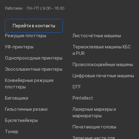
Работаем:
ПН-ПТ с 9.00 – 18.00
Перейти в контакты
Режущие плоттеры
Листосчётные машины
УФ-принтеры
Термоклеевые машины КБС
и PUR
Однопроходные принтеры
Проволокошвейные машины
Экосольвентные принтеры
Цифровые печатные машины
Конвейерные режущие
плоттеры
DTF
Биговщики
Printellect
Гильотинные резаки
Лазерные маркеры и
маркираторы
Буклетмейкеры
Печатающие головы
Тонер
Запасные части для