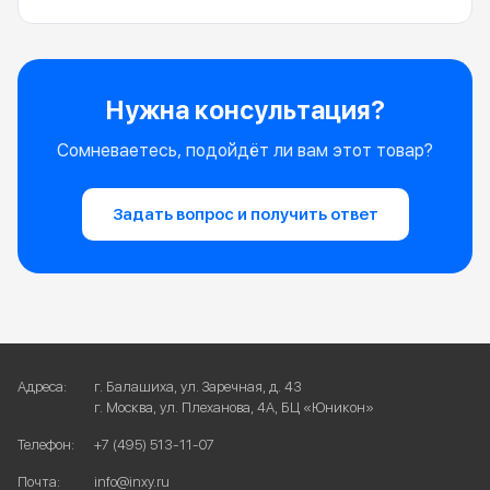
Нужна консультация?
Сомневаетесь, подойдёт ли вам этот товар?
Задать вопрос и получить ответ
Адреса:
г. Балашиха, ул. Заречная, д. 43
г. Москва, ул. Плеханова, 4А, БЦ «Юникон»
Телефон:
+7 (495) 513-11-07
Почта:
info@inxy.ru