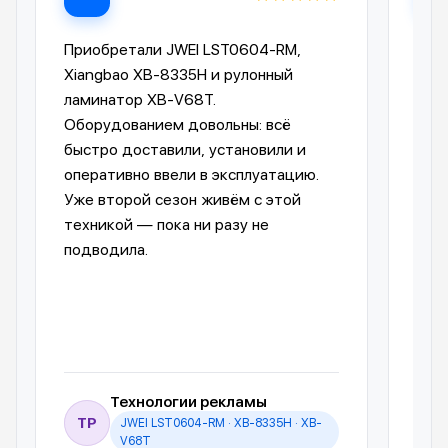
Приобретали JWEI LST0604-RM,
Лам
Xiangbao XB-8335H и рулонный
опе
ламинатор XB-V68T.
Ком
Оборудованием довольны: всё
пре
быстро доставили, установили и
отп
оперативно ввели в эксплуатацию.
авт
Уже второй сезон живём с этой
упр
техникой — пока ни разу не
пол
подводила.
обо
Технологии рекламы
ТР
JWEI LST0604-RM · XB-8335H · XB-
И
V68T