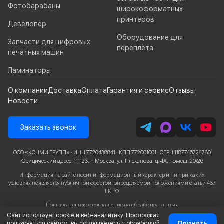
Фотобарабаны
широкоформатных
принтеров
Девелопер
Оборудование для
Запчасти для цифровых
переплёта
печатных машин
Ламинаторы
О компании
Доставка
Оплата
Гарантия и сервис
Отзывы
Новости
Заказать звонок
ООО «КОНМИ ГРУПП» · ИНН 7720438841 · КПП 772001001 · ОГРН 1187746724780
Юридический адрес: 111123, г. Москва, ул. Плеханова, д. 4А, помещ. 20/26
Информация на сайте носит информационный характер и ни при каких
условиях не является публичной офертой, определяемой положениями статьи 437
ГК РФ
Пользовательское соглашение
на обработку данных
Сайт использует cookie и веб-аналитику. Продолжая
© 2026 Inxy.ru, Все права защищены
Принять
пользоваться сайтом, вы соглашаетесь с обработкой