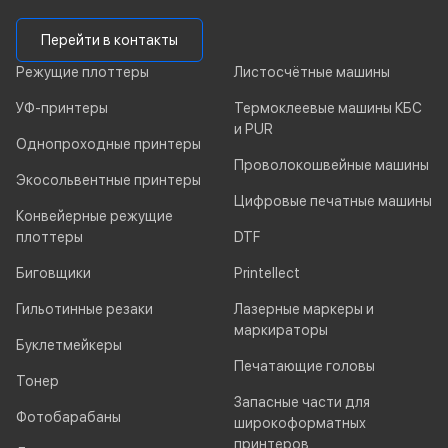
Перейти в контакты
Режущие плоттеры
Листосчётные машины
УФ-принтеры
Термоклеевые машины КБС
и PUR
Однопроходные принтеры
Проволокошвейные машины
Экосольвентные принтеры
Цифровые печатные машины
Конвейерные режущие
плоттеры
DTF
Биговщики
Printellect
Гильотинные резаки
Лазерные маркеры и
маркираторы
Буклетмейкеры
Печатающие головы
Тонер
Запасные части для
Фотобарабаны
широкоформатных
принтеров