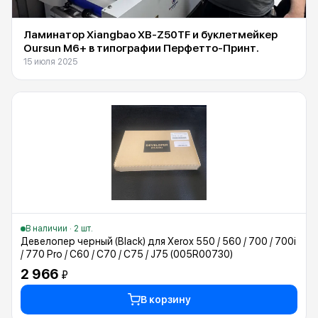
Ламинатор Xiangbao XB-Z50TF и буклетмейкер
Oursun M6+ в типографии Перфетто-Принт.
15 июля 2025
В наличии · 2 шт.
Девелопер черный (Black) для Xerox 550 / 560 / 700 / 700i
/ 770 Pro / C60 / C70 / C75 / J75 (005R00730)
2 966
₽
В корзину