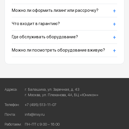
+
Можно ли оформить лизинг или рассрочку?
+
Что входит в гарантию?
+
Где обслуживать оборудование?
+
Можно ли посмотреть оборудование вживую?
Адреса:
г. Балашиха, ул. Заречная, д. 43
г. Москва, ул. Плеханова, 4А, БЦ «Юникон»
Телефон:
+7 (495) 513-11-07
Почта:
info@inxy.ru
Работаем:
ПН-ПТ с 9.00 – 18.00