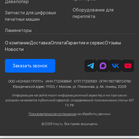
Девелопер
Оборудование для
Запчасти для цифровых
переплёта
печатных машин
Ламинаторы
О компании
Доставка
Оплата
Гарантия и сервис
Отзывы
Новости
Заказать звонок
ООО «КОНМИ ГРУПП» · ИНН 7720438841 · КПП 772001001 · ОГРН 1187746724780
Юридический адрес: 111123, г. Москва, ул. Плеханова, д. 4А, помещ. 20/26
Информация на сайте носит информационный характер и ни при каких
условиях не является публичной офертой, определяемой положениями статьи 437
ГК РФ
Пользовательское соглашение
на обработку данных
© 2026 Inxy.ru, Все права защищены