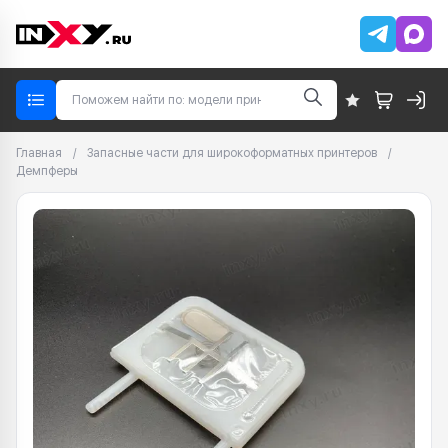
Главная
/
Запасные части для широкоформатных принтеров
/
Демпферы