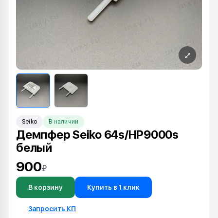
⤢
Seiko
В наличии
Демпфер Seiko 64s/HP9000s
белый
900
₽
В корзину
Купить в 1 клик
Запросить КП