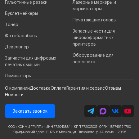
Гильотинные резаки
Лазерные маркеры и
маркираторы
Буклетмейкеры
Печатающие головы
Тонер
Запасные части для
Фотобарабаны
широкоформатных
принтеров
Девелопер
Оборудование для
Запчасти для цифровых
переплёта
печатных машин
Ламинаторы
О компании
Доставка
Оплата
Гарантия и сервис
Отзывы
Новости
Заказать звонок
ООО «КОНМИ ГРУПП» · ИНН 7720438841 · КПП 772001001 · ОГРН 1187746724780
Юридический адрес: 111123, г. Москва, ул. Плеханова, д. 4А, помещ. 20/26