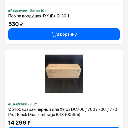
В наличии · более 10 шт.
Помпа воздушая JYY (B)-Q-30-I
530
₽
В корзину
В наличии · 2 шт.
Фотобарабан черный для Xerox DC700 / 700 / 700i / 770
Pro | Black Drum cartridge (013R00655)
14 299
₽