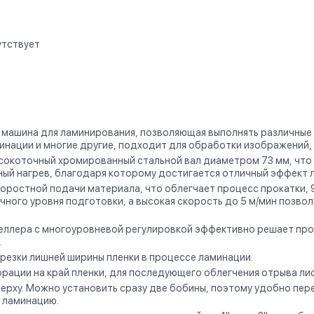
утствует
машина для ламинирования, позволяющая выполнять различные р
нации и многие другие, подходит для обработки изображений, 
сокоточный хромированный стальной вал диаметром 73 мм, что 
ный нагрев, благодаря которому достигается отличный эффект 
оростной подачи материала, что облегчает процесс прокатки, 
чного уровня подготовки, а высокая скорость до 5 м/мин позв
еллера с многоуровневой регулировкой эффективно решает про
.
езки лишней ширины пленки в процессе ламинации.
рации на край пленки, для последующего облегчения отрыва ли
ерху. Можно установить сразу две бобины, поэтому удобно пер
 ламинацию.