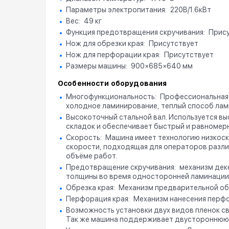
Параметры электропитания
220В/1.6кВт
Вес
49 кг
Функция предотвращения скручивания
Прис
Нож для обрезки края
Присутствует
Нож для перфорации края
Присутствует
Размеры машины
900×685×640 мм
Особенности оборудования
Многофункциональность
Профессиональная 
холодное ламинирование, теплый способ лами
Высокоточный стальной вал. Используется вы
складок и обеспечивает быстрый и равномер
Скорость
Машина имеет технологию низкоск
скорости, подходящая для операторов разли
объёме работ.
Предотвращение скручивания
механизм дек
толщины во время односторонней ламинации
Обрезка края
Механизм предварительной обр
Перфорация края
Механизм нанесения перфо
Возможность установки двух видов пленок св
Так же машина поддерживает двустороннюю