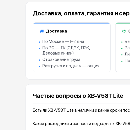
Доставка, оплата, гарантия и се
Доставка
🚚
💳
По Москве — 1–2 дня
Бе
По РФ — ТК (СДЭК, ПЭК,
Ра
Деловые линии)
Ли
Страхование груза
Пр
Разгрузка и подъём — опция
Частые вопросы о XB-V58T Lite
Есть ли XB-V58T Lite в наличии и какие сроки по
Какие расходники и запчасти подходят к XB-V58