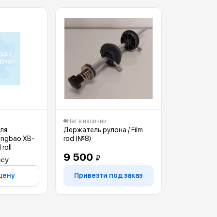
Нет в наличии
ля
Держатель рулона / Film
angbao XB-
rod (№8)
 roll
9 500
₽
осу
цену
Привезти под заказ