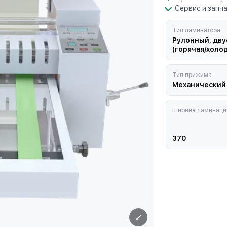
Сервис и запч
Тип ламинатора
Рулонный, дв
(горячая/холо
Тип прижима
Механический
Ширина ламинаци
370
⤢