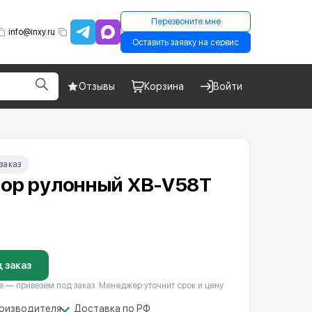
Перезвоните мне
info@inxy.ru
Оставить заявку на сервис
Отзывы
Корзина
Войти
заказ
ор рулонный XB-V58T
 заказ
е — привезём под заказ. Менеджер уточнит срок и цену
роизводителя
Доставка по РФ