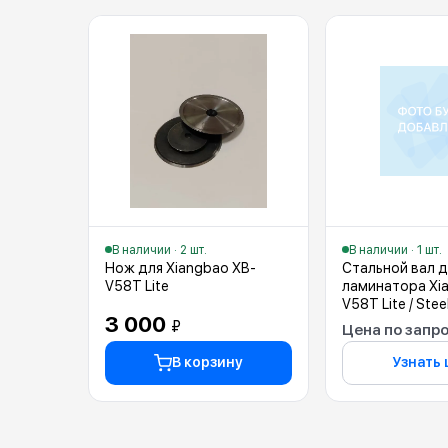
В наличии · 2 шт.
В наличии · 1 шт.
Нож для Xiangbao XB-
Стальной вал д
V58T Lite
ламинатора Xi
V58T Lite / Steel
3 000
₽
Цена по запр
В корзину
Узнать 