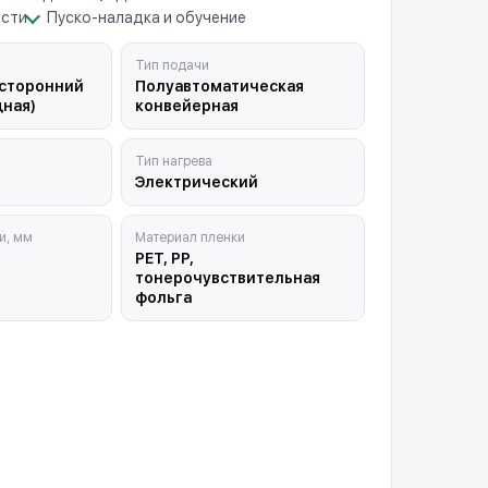
асти
Пуско-наладка и обучение
Тип подачи
усторонний
Полуавтоматическая
дная)
конвейерная
Тип нагрева
Электрический
и, мм
Материал пленки
PET, PP,
тонерочувствительная
фольга