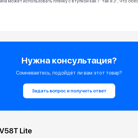
на может использовать пленку с втулкой как 1" так и 3", что об
Нужна консультация?
Сомневаетесь, подойдёт ли вам этот товар?
Задать вопрос и получить ответ
V58T Lite