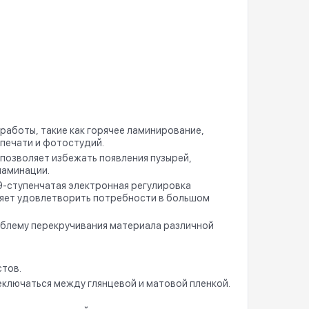
аботы, такие как горячее ламинирование,
печати и фотостудий.
позволяет избежать появления пузырей,
ламинации.
9-ступенчатая электронная регулировка
оляет удовлетворить потребности в большом
блему перекручивания материала различной
стов.
еключаться между глянцевой и матовой пленкой.