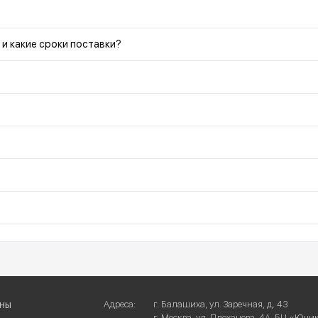
 и какие сроки поставки?
ны
Адреса:
г. Балашиха, ул. Заречная, д. 43
г. Москва, ул. Плеханова, 4А, БЦ «Юни