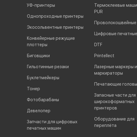
УФ-принтеры
Термоклеевые маши
PUR
Однопроходные принтеры
Проволокошвейные
Экосольвентные принтеры
Цифровые печатны
Конвейерные режущие
плоттеры
DTF
Биговщики
Printellect
Гильотинные резаки
Лазерные маркеры и
маркираторы
Буклетмейкеры
Печатающие голов
Тонер
Запасные части для
Фотобарабаны
широкоформатных
принтеров
Девелопер
Оборудование для
Запчасти для цифровых
переплёта
печатных машин