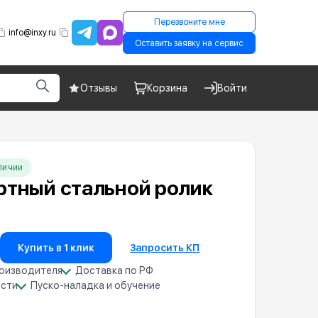
Перезвоните мне
info@inxy.ru
Оставить заявку на сервис
Отзывы
Корзина
Войти
личии
ртный стальной ролик
Купить в 1 клик
Запросить КП
роизводителя
Доставка по РФ
асти
Пуско-наладка и обучение