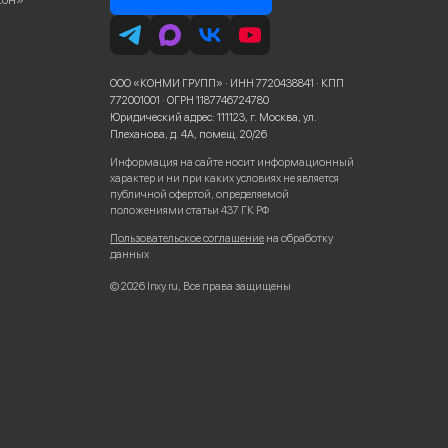
ООО «КОНМИ ГРУПП» · ИНН 7720438841 · КПП
772001001 · ОГРН 1187746724780
Юридический адрес: 111123, г. Москва, ул.
Плеханова, д. 4А, помещ. 20/26
Информация на сайте носит информационный
характер и ни при каких условиях не является
публичной офертой, определяемой
положениями статьи 437 ГК РФ
Пользовательское соглашение
на обработку
данных
© 2026 Inxy.ru, Все права защищены