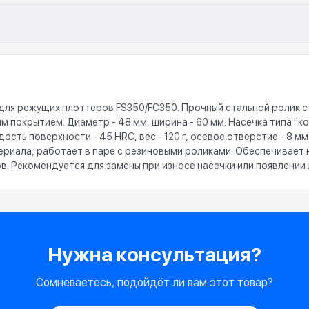
) для режущих плоттеров FS350/FC350. Прочный стальной ролик 
м покрытием. Диаметр - 48 мм, ширина - 60 мм. Насечка типа "
ость поверхности - 45 HRC, вес - 120 г, осевое отверстие - 8 
териала, работает в паре с резиновыми роликами. Обеспечивает
в. Рекомендуется для замены при износе насечки или появлении
Нужна консультация?
Сомневаетесь, подойдёт ли вам этот товар?