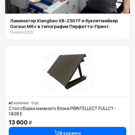
Ламинатор Xiangbao XB-Z50TF и буклетмейкер
Oursun M6+ в типографии Перфетто-Принт.
15 июля 2025
В наличии · 5 шт.
Стол сборки книжного блока PRINTELLECT FULLCY -
1408 Е
13 600
₽
В корзину