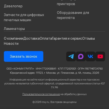
принтеров
Девелопер
Оборудование для
Запчасти для цифровых
переплёта
печатных машин
Ламинаторы
О компании
Доставка
Оплата
Гарантия и сервис
Отзывы
Новости
Заказать звонок
ООО «КОНМИ ГРУПП» · ИНН 7720438841 · КПП 772001001 · ОГРН 1187746724780
Юридический адрес: 111123, г. Москва, ул. Плеханова, д. 4А, помещ. 20/26
Информация на сайте носит информационный характер и ни при каких
условиях не является публичной офертой, определяемой положениями статьи 437
ГК РФ
Пользовательское соглашение
на обработку данных
© 2026 Inxy.ru, Все права защищены