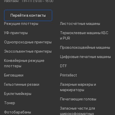
Работаем:
ПН-ПТ с 9.00 – 18.00
Перейти в контакты
Режущие плоттеры
Листосчётные машины
УФ-принтеры
Термоклеевые машины КБС
и PUR
Однопроходные принтеры
Проволокошвейные машины
Экосольвентные принтеры
Цифровые печатные машины
Конвейерные режущие
плоттеры
DTF
Биговщики
Printellect
Гильотинные резаки
Лазерные маркеры и
маркираторы
Буклетмейкеры
Печатающие головы
Тонер
Запасные части для
Фотобарабаны
широкоформатных