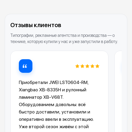
Отзывы клиентов
Типографии, рекламные агентства и производства — о
технике, которую купили у нас и уже запустили в работу.
Приобретали JWEI LST0604-RM,
Лам
Xiangbao XB-8335H и рулонный
опе
ламинатор XB-V68T.
Ком
Оборудованием довольны: всё
пре
быстро доставили, установили и
отп
оперативно ввели в эксплуатацию.
авт
Уже второй сезон живём с этой
упр