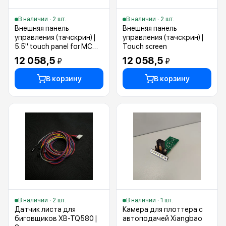
В наличии · 2 шт.
В наличии · 2 шт.
Внешняя панель
Внешняя панель
управления (тачскрин) |
управления (тачскрин) |
5.5" touch panel for MC
Touch screen
and MKU cutter
12 058,5
12 058,5
₽
₽
В корзину
В корзину
В наличии · 2 шт.
В наличии · 1 шт.
Датчик листа для
Камера для плоттера с
биговщиков XB-TQ580 |
автоподачей Xiangbao