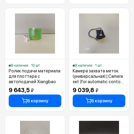
В наличии · 10 шт.
В наличии · 1 шт.
Ролик подачи материала
Камера захвата меток
для плоттера с
(универсальная) | Camera
автоподачей Xiangbao
set (for automatic contour
cut)
9 643,5
9 039,8
₽
₽
В корзину
В корзину