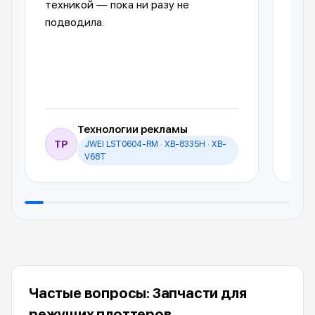
техникой — пока ни разу не
пол
подводила.
обо
Технологии рекламы
ТР
JWEI LST0604-RM · XB-8335H · XB-
И
V68T
Частые вопросы: Запчасти для
режущих плоттеров