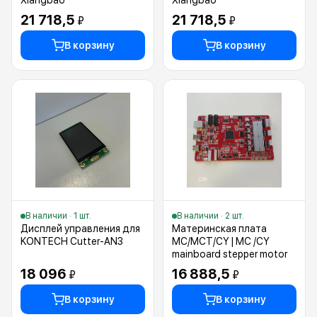
Xiangbao
Xiangbao
21 718,5
21 718,5
₽
₽
В корзину
В корзину
В наличии · 1 шт.
В наличии · 2 шт.
Дисплей управления для
Материнская плата
KONTECH Cutter-AN3
MC/MCT/CY | MC /CY
mainboard stepper motor
18 096
16 888,5
₽
₽
В корзину
В корзину