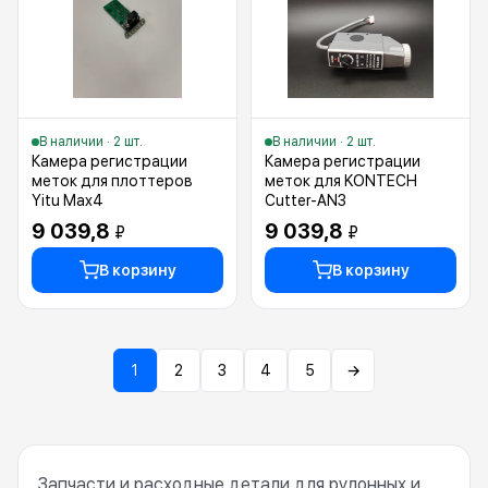
В наличии · 2 шт.
В наличии · 2 шт.
Камера регистрации
Камера регистрации
меток для плоттеров
меток для KONTECH
Yitu Max4
Cutter-AN3
9 039,8
9 039,8
₽
₽
В корзину
В корзину
1
2
3
4
5
→
Запчасти и расходные детали для рулонных и