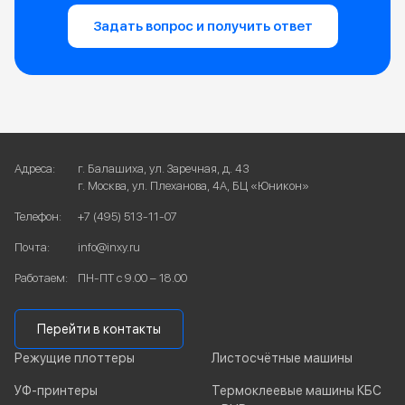
Задать вопрос и получить ответ
Адреса:
г. Балашиха, ул. Заречная, д. 43
г. Москва, ул. Плеханова, 4А, БЦ «Юникон»
Телефон:
+7 (495) 513-11-07
Почта:
info@inxy.ru
Работаем:
ПН-ПТ с 9.00 – 18.00
Перейти в контакты
Режущие плоттеры
Листосчётные машины
УФ-принтеры
Термоклеевые машины КБС