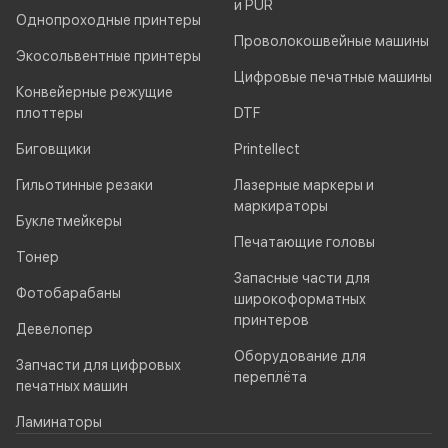
и PUR
Однопроходные принтеры
Проволокошвейные машины
Экосольвентные принтеры
Цифровые печатные машины
Конвейерные режущие
плоттеры
DTF
Биговщики
Printellect
Гильотинные резаки
Лазерные маркеры и
маркираторы
Буклетмейкеры
Печатающие головы
Тонер
Запасные части для
Фотобарабаны
широкоформатных
принтеров
Девелопер
Оборудование для
Запчасти для цифровых
переплёта
печатных машин
Ламинаторы