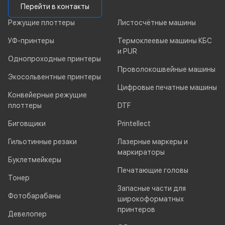
Перейти в контакты
Режущие плоттеры
Листосчётные машины
УФ-принтеры
Термоклеевые машины КБС
и PUR
Однопроходные принтеры
Проволокошвейные машины
Экосольвентные принтеры
Цифровые печатные машины
Конвейерные режущие
плоттеры
DTF
Биговщики
Printellect
Гильотинные резаки
Лазерные маркеры и
маркираторы
Буклетмейкеры
Печатающие головы
Тонер
Запасные части для
Фотобарабаны
широкоформатных
принтеров
Девелопер