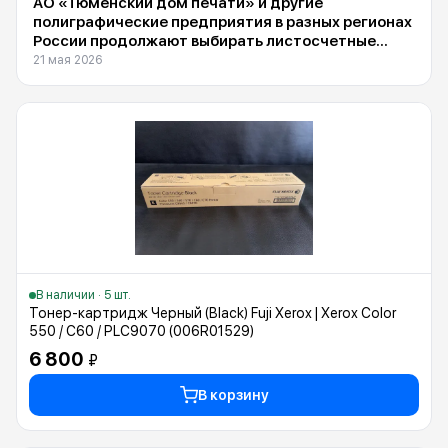
АО «Тюменский дом печати» и другие
полиграфические предприятия в разных регионах
России продолжают выбирать листосчетные
машины Suba DS-1600F, поставляемые
21 мая 2026
компанией INXY
В наличии · 5 шт.
Тонер-картридж Черный (Black) Fuji Xerox | Xerox Color
550 / C60 / PLC9070 (006R01529)
6 800
₽
В корзину