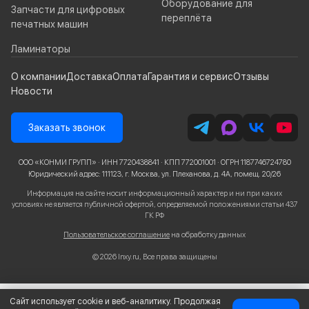
Оборудование для
Запчасти для цифровых
переплёта
печатных машин
Ламинаторы
О компании
Доставка
Оплата
Гарантия и сервис
Отзывы
Новости
Заказать звонок
ООО «КОНМИ ГРУПП» · ИНН 7720438841 · КПП 772001001 · ОГРН 1187746724780
Юридический адрес: 111123, г. Москва, ул. Плеханова, д. 4А, помещ. 20/26
Информация на сайте носит информационный характер и ни при каких
условиях не является публичной офертой, определяемой положениями статьи 437
ГК РФ
Пользовательское соглашение
на обработку данных
© 2026 Inxy.ru, Все права защищены
Сайт использует cookie и веб-аналитику. Продолжая