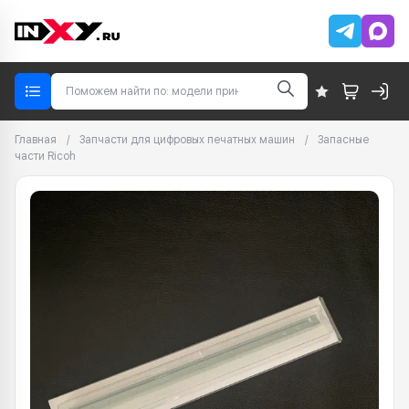
Главная
/
Запчасти для цифровых печатных машин
/
Запасные
части Ricoh