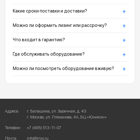
+
Какие сроки поставки и доставки?
+
Можно ли оформить лизинг или рассрочку?
+
Что входит в гарантию?
+
Где обслуживать оборудование?
+
Можно ли посмотреть оборудование вживую?
Адреса:
г. Балашиха, ул. Заречная, д. 43
г. Москва, ул. Плеханова, 4А, БЦ «Юникон»
Телефон:
+7 (495) 513-11-07
Почта:
info@inxy.ru