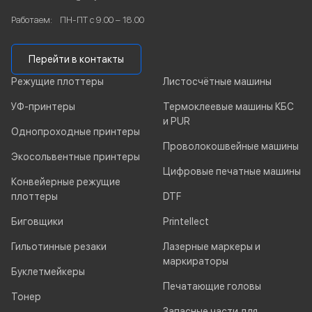
Работаем:
ПН-ПТ с 9.00 – 18.00
Перейти в контакты
Режущие плоттеры
Листосчётные машины
УФ-принтеры
Термоклеевые машины КБС
и PUR
Однопроходные принтеры
Проволокошвейные машины
Экосольвентные принтеры
Цифровые печатные машины
Конвейерные режущие
плоттеры
DTF
Биговщики
Printellect
Гильотинные резаки
Лазерные маркеры и
маркираторы
Буклетмейкеры
Печатающие головы
Тонер
Запасные части для