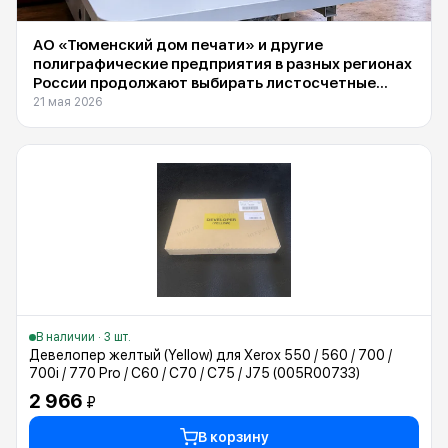
АО «Тюменский дом печати» и другие
полиграфические предприятия в разных регионах
России продолжают выбирать листосчетные
машины Suba DS-1600F, поставляемые
21 мая 2026
компанией INXY
В наличии · 3 шт.
Девелопер желтый (Yellow) для Xerox 550 / 560 / 700 /
700i / 770 Pro / C60 / C70 / C75 / J75 (005R00733)
2 966
₽
В корзину