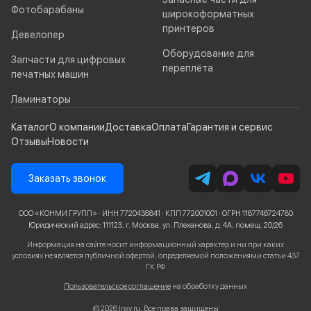
Фотобарабаны
широкоформатных
принтеров
Девелопер
Оборудование для
Запчасти для цифровых
переплёта
печатных машин
Ламинаторы
Каталог
О компании
Доставка
Оплата
Гарантия и сервис
Отзывы
Новости
Заказать звонок
ООО «КОНМИ ГРУПП» · ИНН 7720438841 · КПП 772001001 · ОГРН 1187746724780
Юридический адрес: 111123, г. Москва, ул. Плеханова, д. 4А, помещ. 20/26
Информация на сайте носит информационный характер и ни при каких
условиях не является публичной офертой, определяемой положениями статьи 437
ГК РФ
Пользовательское соглашение
на обработку данных
© 2026 Inxy.ru, Все права защищены