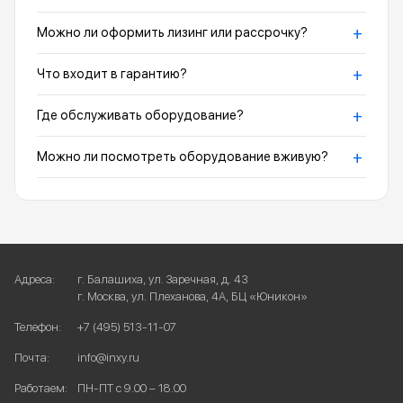
+
Можно ли оформить лизинг или рассрочку?
+
Что входит в гарантию?
+
Где обслуживать оборудование?
+
Можно ли посмотреть оборудование вживую?
Адреса:
г. Балашиха, ул. Заречная, д. 43
г. Москва, ул. Плеханова, 4А, БЦ «Юникон»
Телефон:
+7 (495) 513-11-07
Почта:
info@inxy.ru
Работаем:
ПН-ПТ с 9.00 – 18.00