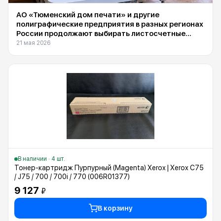
АО «Тюменский дом печати» и другие
полиграфические предприятия в разных регионах
России продолжают выбирать листосчетные
машины Suba DS-1600F, поставляемые
21 мая 2026
компанией INXY
В наличии · 4 шт.
Тонер-картридж Пурпурный (Magenta) Xerox | Xerox C75
/ J75 / 700 / 700i / 770 (006R01377)
9 127
₽
В корзину