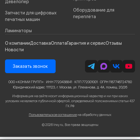
Девелопер
Оборудование для
Запчасти для цифровых
переплёта
печатных машин
Ламинаторы
О компании
Доставка
Оплата
Гарантия и сервис
Отзывы
Новости
Заказать звонок
ООО «КОНМИ ГРУПП» · ИНН 7720438841 · КПП 772001001 · ОГРН 1187746724780
Юридический адрес: 111123, г. Москва, ул. Плеханова, д. 4А, помещ. 20/26
Информация на сайте носит информационный характер и ни при каких
условиях не является публичной офертой, определяемой положениями статьи 437
ГК РФ
Пользовательское соглашение
на обработку данных
© 2026 Inxy.ru, Все права защищены