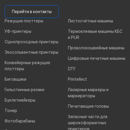
Перейти в контакты
Режущие плоттеры
Листосчётные машины
УФ-принтеры
Термоклеевые машины КБС
и PUR
Однопроходные принтеры
Проволокошвейные машины
Экосольвентные принтеры
Цифровые печатные машины
Конвейерные режущие
плоттеры
DTF
Биговщики
Printellect
Гильотинные резаки
Лазерные маркеры и
маркираторы
Буклетмейкеры
Печатающие головы
Тонер
Запасные части для
Фотобарабаны
широкоформатных
принтеров