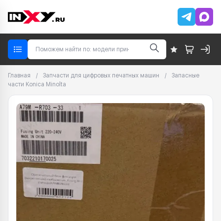
Главная
/
Запчасти для цифровых печатных машин
/
Запасные
части Konica Minolta