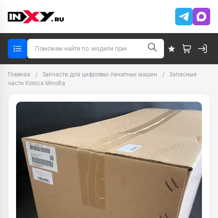
Главная
/
Запчасти для цифровых печатных машин
/
Запасные
части Konica Minolta