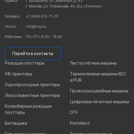
Адреса:
г. Балашиха, ул. Заречная, д. 43
г. Москва, ул. Плеханова, 4А, БЦ «Юникон»
Телефон:
+7 (495) 513-11-07
Почта:
info@inxy.ru
Работаем:
ПН-ПТ с 9.00 – 18.00
Перейти в контакты
Режущие плоттеры
Листосчётные машины
УФ-принтеры
Термоклеевые машины КБС
и PUR
Однопроходные принтеры
Проволокошвейные машины
Экосольвентные принтеры
Цифровые печатные машины
Конвейерные режущие
плоттеры
DTF
Биговщики
Printellect