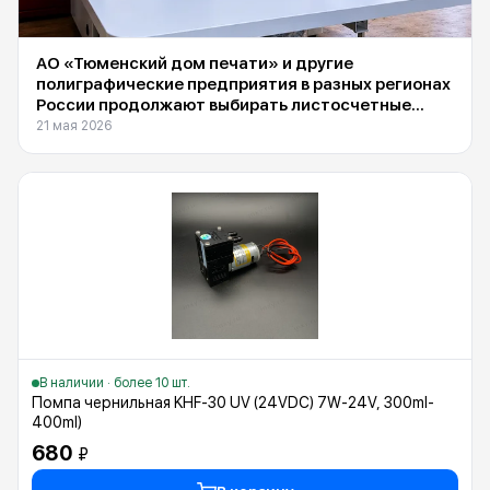
АО «Тюменский дом печати» и другие
полиграфические предприятия в разных регионах
России продолжают выбирать листосчетные
машины Suba DS-1600F, поставляемые
21 мая 2026
компанией INXY
В наличии · более 10 шт.
Помпа чернильная KHF-30 UV (24VDC) 7W-24V, 300ml-
400ml)
680
₽