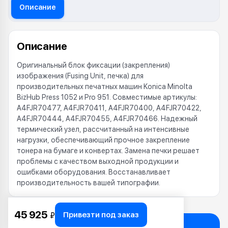
Описание
Описание
Оригинальный блок фиксации (закрепления)
изображения (Fusing Unit, печка) для
производительных печатных машин Konica Minolta
BizHub Press 1052 и Pro 951. Совместимые артикулы:
A4FJR70477, A4FJR70411, A4FJR70400, A4FJR70422,
A4FJR70444, A4FJR70455, A4FJR70466. Надежный
термический узел, рассчитанный на интенсивные
нагрузки, обеспечивающий прочное закрепление
тонера на бумаге и конвертах. Замена печки решает
проблемы с качеством выходной продукции и
ошибками оборудования. Восстанавливает
производительность вашей типографии.
45 925
Привезти под заказ
₽