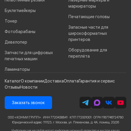
Гильотинные резаки
Лазерные маркеры и
маркираторы
Буклетмейкеры
Печатающие головы
Тонер
Запасные части для
Фотобарабаны
широкоформатных
принтеров
Девелопер
Оборудование для
Запчасти для цифровых
переплёта
печатных машин
Ламинаторы
Каталог
О компании
Доставка
Оплата
Гарантия и сервис
Отзывы
Новости
Заказать звонок
ООО «КОНМИ ГРУПП» · ИНН 7720438841 · КПП 772001001 · ОГРН 1187746724780
Юридический адрес: 111123, г. Москва, ул. Плеханова, д. 4А, помещ. 20/26
Информация на сайте носит информационный характер и ни при каких