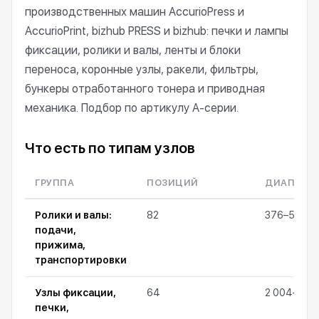
производственных машин AccurioPress и
AccurioPrint, bizhub PRESS и bizhub: печки и лампы
фиксации, ролики и валы, ленты и блоки
переноса, коронные узлы, ракели, фильтры,
бункеры отработанного тонера и приводная
механика. Подбор по артикулу A-серии.
Что есть по типам узлов
ГРУППА
ПОЗИЦИЙ
ДИАПАЗО
Ролики и валы:
82
376–56 33
подачи,
прижима,
транспортировки
Узлы фиксации,
64
2 004–89 
печки,