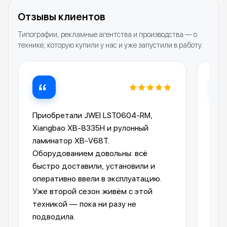
Отзывы клиентов
Типографии, рекламные агентства и производства — о
технике, которую купили у нас и уже запустили в работу.
Приобретали JWEI LST0604-RM,
Лам
Xiangbao XB-8335H и рулонный
опе
ламинатор XB-V68T.
Ком
Оборудованием довольны: всё
пре
быстро доставили, установили и
отп
оперативно ввели в эксплуатацию.
авт
Уже второй сезон живём с этой
упр
техникой — пока ни разу не
пол
подводила.
обо