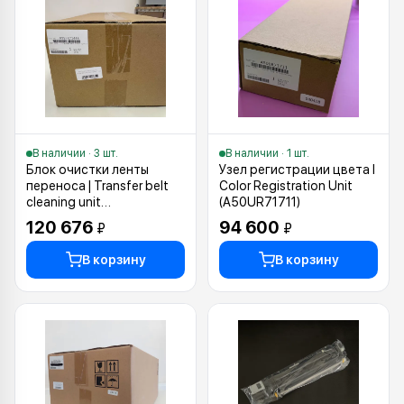
В наличии · 3 шт.
В наличии · 1 шт.
Блок очистки ленты
Узел регистрации цвета I
переноса | Transfer belt
Color Registration Unit
cleaning unit
(A50UR71711)
(A9VPR71433)
120 676
94 600
₽
₽
В корзину
В корзину