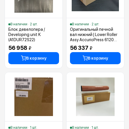
В наличии · 2 шт.
В наличии · 2 шт.
Блок девелопера /
Оригинальный печной
Developing unit K
вал нижний | Lower Roller
(A1DUR72S22)
Assy AccurioPress 6120
(A0G6R70300 |
56 958
56 337
₽
₽
A4EUR70V00
|A4EWR70E00 |
В корзину
В корзину
A4EUR70V00)
В наличии · 1 шт.
В наличии · 1 шт.