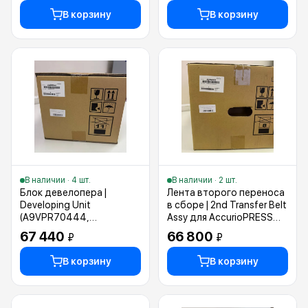
В корзину
В корзину
В наличии · 4 шт.
В наличии · 2 шт.
Блок девелопера |
Лента второго переноса
Developing Unit
в сборе | 2nd Transfer Belt
(A9VPR70444,
Assy для AccurioPRESS
A9VPR70422,
C6085 (A92WR70800)
67 440
66 800
₽
₽
A9VPR7044,A9VPR70455)
В корзину
В корзину