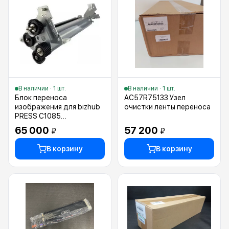
В наличии · 1 шт.
В наличии · 1 шт.
Блок переноса
AC57R75133 Узел
изображения для bizhub
очистки ленты переноса
PRESS C1085
(A5AWR70400)
65 000
57 200
₽
₽
В корзину
В корзину