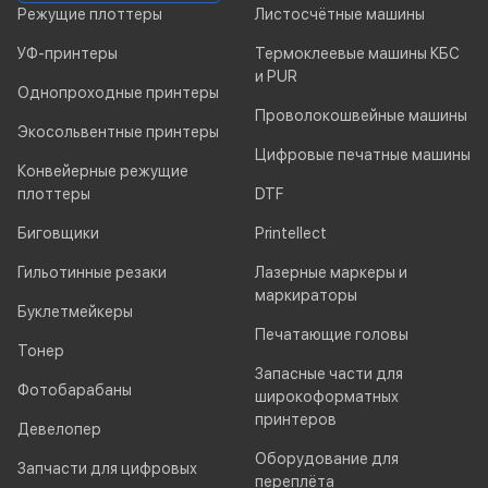
Режущие плоттеры
Листосчётные машины
УФ-принтеры
Термоклеевые машины КБС
и PUR
Однопроходные принтеры
Проволокошвейные машины
Экосольвентные принтеры
Цифровые печатные машины
Конвейерные режущие
плоттеры
DTF
Биговщики
Printellect
Гильотинные резаки
Лазерные маркеры и
маркираторы
Буклетмейкеры
Печатающие головы
Тонер
Запасные части для
Фотобарабаны
широкоформатных
принтеров
Девелопер
Оборудование для
Запчасти для цифровых
переплёта