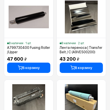
В наличии · 1 шт.
В наличии · 2 шт.
A799730400 Fusing Roller
Лента переноса | Transfer
/Upper
Belt / C (A9VE500200)
47 600
43 200
₽
₽
В корзину
В корзину