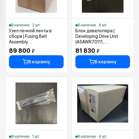
В наличии · 2 шт.
В наличии · 4 шт.
Узел печной ленты в
Блок девелопера |
сборе | Fusing Belt
Developing Drive Unit
Assembly
(A5AWR70111,
(A9VER70422,A9VPR78300)
A92WR70K22,
89 800
81 830
₽
₽
A5AWR70177)
В корзину
В корзину
В наличии · 1 шт.
В наличии · 4 шт.