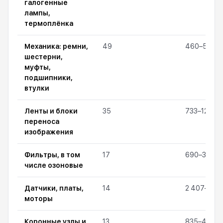
галогенные
лампы,
термоплёнка
Механика: ремни,
49
460–52 95
шестерни,
муфты,
подшипники,
втулки
Ленты и блоки
35
733–120 67
переноса
изображения
Фильтры, в том
17
690–33 60
числе озоновые
Датчики, платы,
14
2 407–17 7
моторы
Коронные узлы и
13
835–49 99