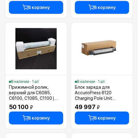
В корзину
В корзину
В наличии · 1 шт.
В наличии · 1 шт.
Прижимной ролик,
Блок заряда для
верхний для C6085,
AccurioPress 6120
C6100, C1085, C1100 |
Charging Pole Unit
Upper pressure roller
(A9JTR71G00)
50 100
49 997
₽
₽
(A5AW720100)
В корзину
В корзину