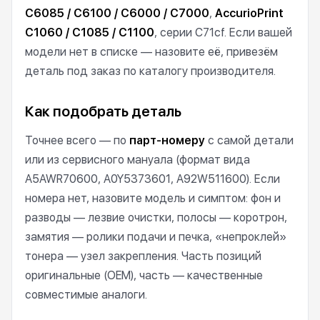
C6085 / C6100 / C6000 / C7000
,
AccurioPrint
C1060 / C1085 / C1100
, серии C71cf. Если вашей
модели нет в списке — назовите её, привезём
деталь под заказ по каталогу производителя.
Как подобрать деталь
Точнее всего — по
парт-номеру
с самой детали
или из сервисного мануала (формат вида
A5AWR70600, A0Y5373601, A92W511600). Если
номера нет, назовите модель и симптом: фон и
разводы — лезвие очистки, полосы — коротрон,
замятия — ролики подачи и печка, «непроклей»
тонера — узел закрепления. Часть позиций
оригинальные (OEM), часть — качественные
совместимые аналоги.