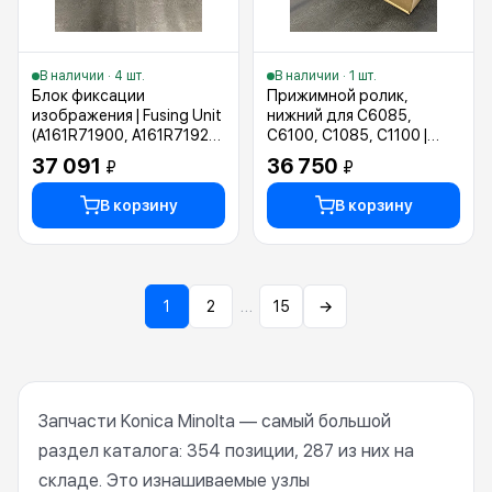
В наличии · 4 шт.
В наличии · 1 шт.
Блок фиксации
Прижимной ролик,
изображения | Fusing Unit
нижний для C6085,
(A161R71900, A161R71922,
C6100, C1085, C1100 |
A161R71933, A161R71944)
Lower pressure roller
37 091
36 750
₽
₽
(A5AW720401,
A5AW720400)
В корзину
В корзину
…
1
2
15
→
Запчасти Konica Minolta — самый большой
раздел каталога: 354 позиции, 287 из них на
складе. Это изнашиваемые узлы