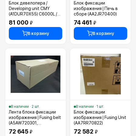
Блок девелопера /
Блок фиксации
Developing unit CMY
изображения | Печь в
(A1DUR70X55) C6000L /
сборе (AA2JR70400)
C6000 / С7000
81 000
74 461
₽
₽
В корзину
В корзину
В наличии · 2 шт.
В наличии · 1 шт.
Лента блока фиксации
Блок фиксации
изображения | Fusing belt
изображения | Fusing Unit
(A5AW720301,
(AA7RR70822)
A5AW720300)
72 645
72 582
₽
₽