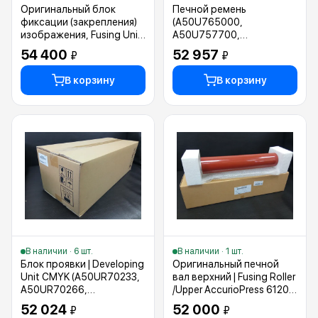
Оригинальный блок
Печной ремень
фиксации (закрепления)
(A50U765000,
изображения, Fusing Unit
A50U757700,
(печка) (A79MR70333)
A50U734000,
54 400
52 957
₽
₽
A57V720211)
В корзину
В корзину
В наличии · 6 шт.
В наличии · 1 шт.
Блок проявки | Developing
Оригинальный печной
Unit CMYK (A50UR70233,
вал верхний | Fusing Roller
A50UR70266,
/Upper AccurioPress 6120
A50UR70277)
(A9JT730400)
52 024
52 000
₽
₽