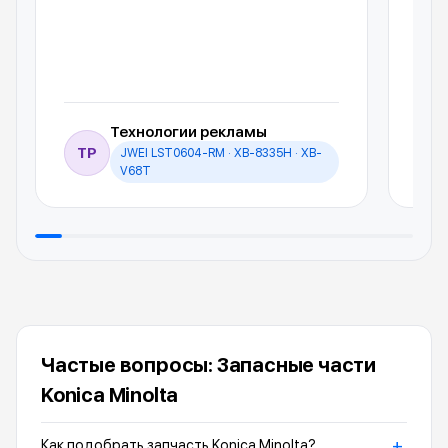
Технологии рекламы
ТР
JWEI LST0604-RM · XB-8335H · XB-
И
V68T
Частые вопросы: Запасные части
Konica Minolta
+
Как подобрать запчасть Konica Minolta?