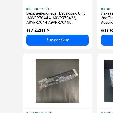
В наличии · 4 шт.
В налич
Блок девелопера | Developing Unit
Лента 
(A9VPR70444, A9VPR70422,
2nd Tra
A9VPR7044,A9VPR70455)
Accur
67 440
66 
₽
В корзину