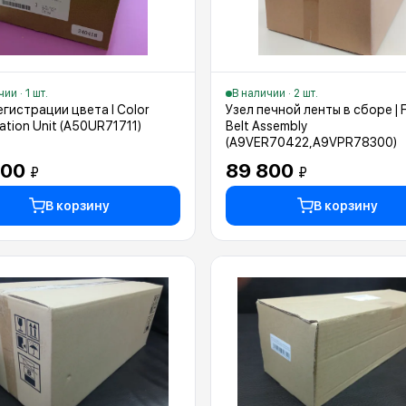
ии · 1 шт.
В наличии · 2 шт.
егистрации цвета I Color
Узел печной ленты в сборе | 
ration Unit (A50UR71711)
Belt Assembly
(A9VER70422,A9VPR78300)
600
89 800
₽
₽
В корзину
В корзину