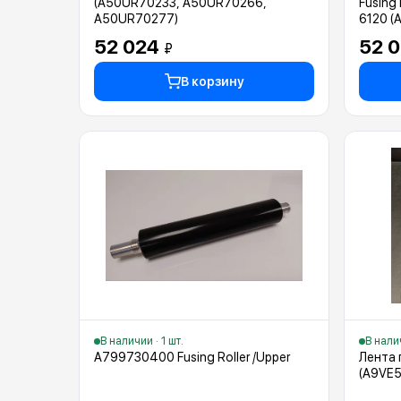
(A50UR70233, A50UR70266,
Fusing 
A50UR70277)
6120 (
52 024
52 
₽
В корзину
В наличии · 1 шт.
В налич
A799730400 Fusing Roller /Upper
Лента п
(A9VE