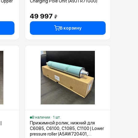
 Upper
Charging Pole Unit (A9JTR71G00)
49 997
₽
В корзину
В наличии · 1 шт.
|
Прижимной ролик, нижний для
C6085, C6100, C1085, C1100 | Lower
pressure roller (A5AW720401,