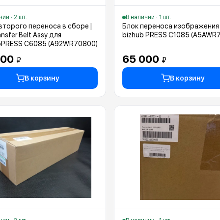
ии · 2 шт.
В наличии · 1 шт.
второго переноса в сборе |
Блок переноса изображения
nsfer Belt Assy для
bizhub PRESS C1085 (A5AWR
ioPRESS C6085 (A92WR70800)
800
65 000
₽
₽
В корзину
В корзину