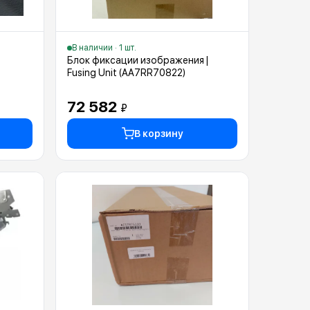
В наличии · 1 шт.
Блок фиксации изображения |
Fusing Unit (AA7RR70822)
72 582
₽
В корзину