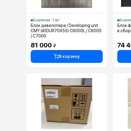
В наличии · 1 шт.
В налич
Блок девелопера / Developing unit
Блок ф
CMY (A1DUR70X55) C6000L / C6000
в сбор
/ С7000
81 000
74 
₽
В корзину