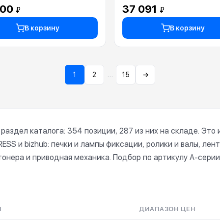
A161R71944)
200
37 091
₽
₽
В корзину
В корзину
…
1
2
15
→
 раздел каталога: 354 позиции, 287 из них на складе. Эт
 PRESS и bizhub: печки и лампы фиксации, ролики и валы, ле
тонера и приводная механика. Подбор по артикулу A-серии
Й
ДИАПАЗОН ЦЕН