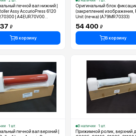
ии · 2 шт.
В наличии · 1 шт.
альный печной вал нижний |
Оригинальный блок фиксаци
oller Assy AccurioPress 6120
(закрепления) изображения, 
R70300 | A4EUR70V00
Unit (печка) (A79MR70333)
R70E00 | A4EUR70V00)
337
54 400
₽
₽
В корзину
В корзину
ии · 1 шт.
В наличии · 1 шт.
альный печной вал верхний |
Прижимной ролик, верхний 