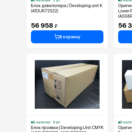
В наличии · 2 шт.
В налич
Блок девелопера / Developing unit K
Оригин
(A1DUR72S22)
Lower R
(A0G6
|A4EW
56 958
56 
₽
В корзину
В наличии · 6 шт.
В налич
Блок проявки | Developing Unit CMYK
Оригин