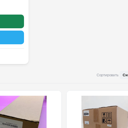
Сортировать:
Сн
a Minolta