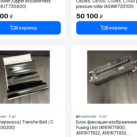
Roller /Upper AccurioPress
C6085, C6100, C1085, C1100 |
A9JT730400)
pressure roller (A5AW720100)
000
50 100
₽
₽
В корзину
В корзину
ии · 2 шт.
В наличии · 4 шт.
ереноса | Transfer Belt / C
Блок фиксации изображения 
500200)
Fusing Unit (A161R71900,
A161R71922, A161R71933,