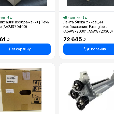
ии · 4 шт.
В наличии · 2 шт.
иксации изображения | Печь
Лента блока фиксации
е (AA2JR70400)
изображения | Fusing belt
(A5AW720301, A5AW720300)
461
72 645
₽
₽
В корзину
В корзину