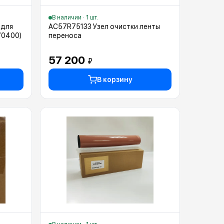
В наличии · 1 шт.
 для
AC57R75133 Узел очистки ленты
70400)
переноса
57 200
₽
В корзину