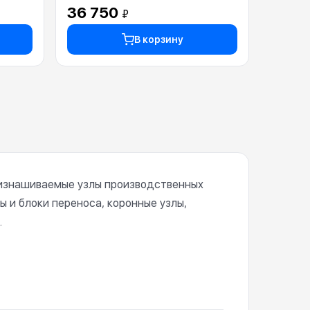
A5AW720400)
36 750
₽
В корзину
о изнашиваемые узлы производственных
нты и блоки переноса, коронные узлы,
.