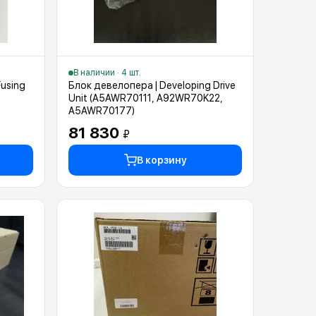
В наличии · 4 шт.
Fusing
Блок девелопера | Developing Drive
Unit (A5AWR70111, A92WR70K22,
A5AWR70177)
81 830
₽
В корзину