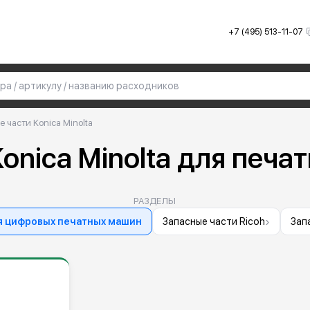
+7 (495) 513-11-07
 части Konica Minolta
onica Minolta для печ
РАЗДЕЛЫ
›
ля цифровых печатных машин
Запасные части Ricoh
Зап