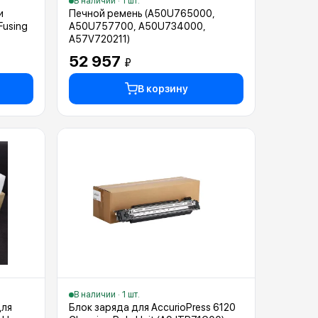
В наличии · 1 шт.
и
Печной ремень (A50U765000,
Fusing
A50U757700, A50U734000,
A57V720211)
52 957
₽
В корзину
В наличии · 1 шт.
для
Блок заряда для AccurioPress 6120