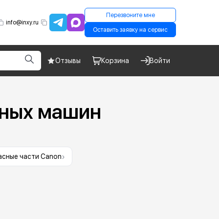
Перезвоните мне
info@inxy.ru
Оставить заявку на сервис
Отзывы
Корзина
Войти
атных машин
›
асные части Canon