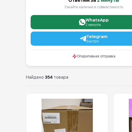
Ответим за
2 минуты
Узнайте наличие и совместимость
WhatsApp
2 минуты
Telegram
Быстро
Оперативная отправка
Найдено
354
товара
Каталог: Запасные части Konic