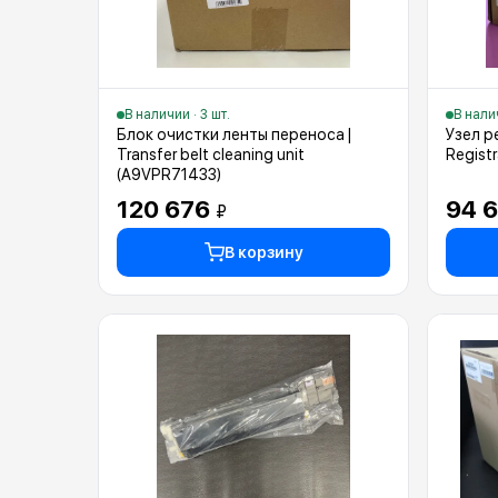
В наличии · 3 шт.
В налич
Блок очистки ленты переноса |
Узел р
Transfer belt cleaning unit
Regist
(A9VPR71433)
120 676
94 
₽
В корзину