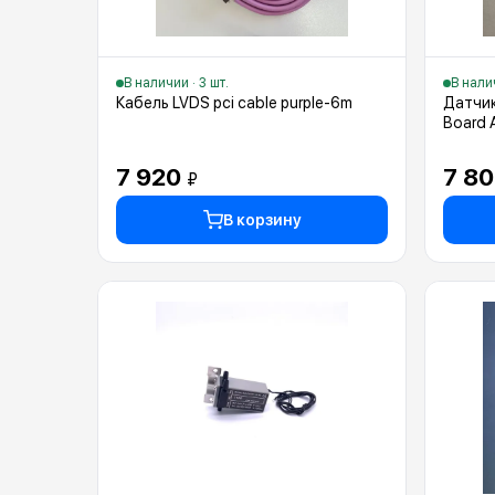
В наличии · 3 шт.
В налич
Кабель LVDS pci cable purple-6m
Датчик
Board 
7 920
7 8
₽
В корзину