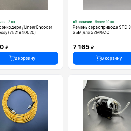
ии · 2 шт.
В наличии · более 10 шт.
 энкодера / Linear Encoder
Ремень сервопривода STD 3
Assy (7521840020)
S5M для GZM/GZC
00
7 165
₽
₽
В корзину
В корзину