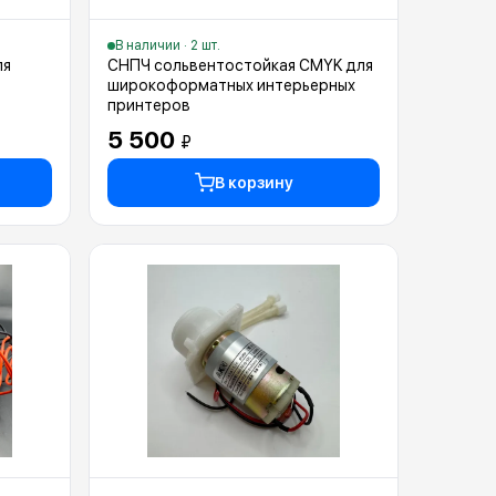
В наличии · 2 шт.
ля
СНПЧ сольвентостойкая CMYK для
широкоформатных интерьерных
принтеров
5 500
₽
В корзину