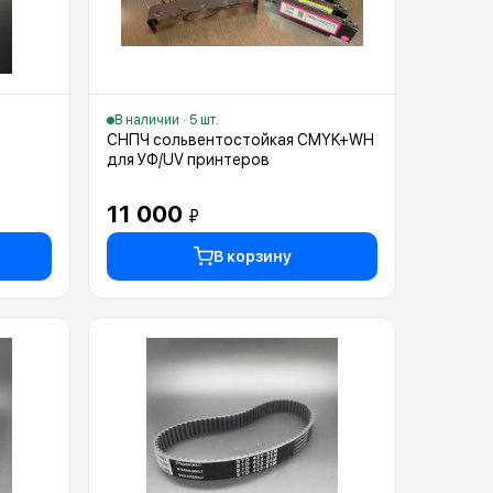
В наличии · 5 шт.
СНПЧ сольвентостойкая CMYK+WH
для УФ/UV принтеров
11 000
₽
В корзину