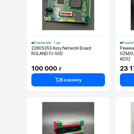
В наличии · 1 шт.
В налич
22805353 Assy Network Board
Ремень
ROLAND FJ-500
GZM/G
AD32
100 000
23 
₽
В корзину