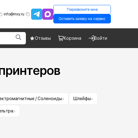
Перезвоните мне
info@inxy.ru
Оставить заявку на сервис
Отзывы
Корзина
Войти
принтеров
›
›
лектромагнитные / Соленоиды
Шлейфы
›
ильтра