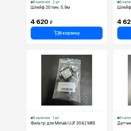
В наличии · 2 шт.
В налич
Шлейф 20 пин, 5,9м
Шлейф 
4 620
4 6
₽
В корзину
В наличии · 1 шт.
В налич
Фильтр для Mimaki UJF 3042 MKII
Датчи