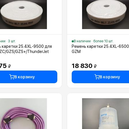
ии · 3 шт.
В наличии · более 10 шт.
 каретки 25.4XL-9500 для
Ремень каретки 25.4XL-6500
ZC/GZS/GZS+/ThunderJet
GZM
175
18 830
₽
₽
В корзину
В корзину