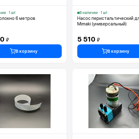
ии · 1 шт.
В наличии · 1 шт.
олокно 6 метров
Насос перистальтический д
Mimaki (универсальный)
40
5 510
₽
₽
В корзину
В корзину