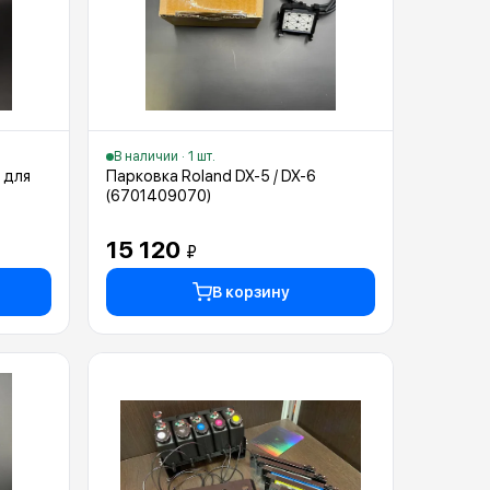
В наличии · 1 шт.
 для
Парковка Roland DX-5 / DX-6
(6701409070)
15 120
₽
В корзину