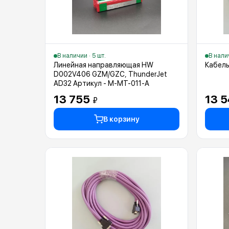
В наличии · 5 шт.
В налич
Линейная направляющая HW
Кабель
D002V406 GZM/GZC, ThunderJet
AD32 Артикул - M-MT-011-A
13 755
13 
₽
В корзину