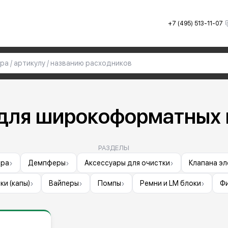
+7 (495) 513-11-07
 для широкоформатных 
РАЗДЕЛЫ
›
›
›
ера
Демпферы
Аксессуары для очистки
Клапана э
›
›
›
›
ки (капы)
Вайперы
Помпы
Ремни и LM блоки
Ф