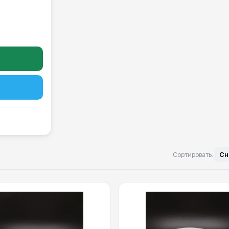
Сортировать:
Сн
я широкоформатных принтеров