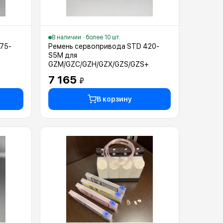
В наличии · более 10 шт.
75-
Ремень сервопривода STD 420-
S5M для
GZM/GZC/GZH/GZX/GZS/GZS+
7 165
₽
В корзину