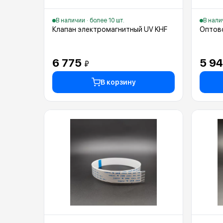
В наличии · более 10 шт.
В налич
Клапан электромагнитный UV KHF
Оптов
6 775
5 9
₽
В корзину