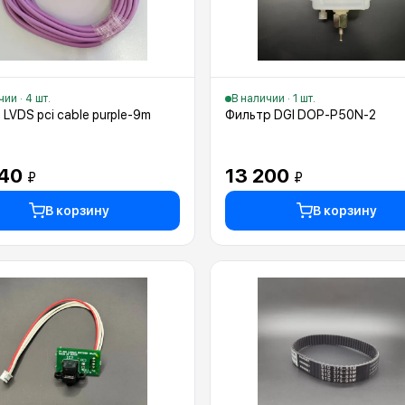
ии · 4 шт.
В наличии · 1 шт.
 LVDS pci cable purple-9m
Фильтр DGI DOP-P50N-2
540
13 200
₽
₽
В корзину
В корзину