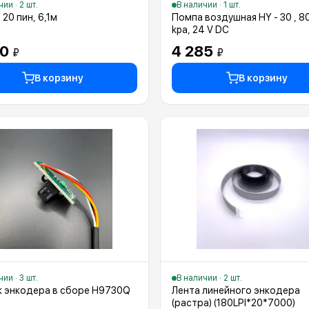
ии · 2 шт.
В наличии · 1 шт.
20 пин, 6,1м
Помпа воздушная HY - 30 , 8
kpa, 24 V DC
20
4 285
₽
₽
В корзину
В корзину
ии · 3 шт.
В наличии · 2 шт.
к энкодера в сборе H9730Q
Лента линейного энкодера
(растра) (180LPI*20*7000)