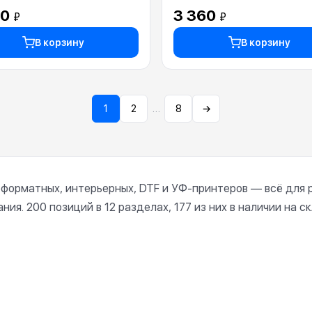
60
3 360
₽
₽
В корзину
В корзину
…
1
2
8
→
форматных, интерьерных, DTF и УФ-принтеров — всё для 
ия. 200 позиций в 12 разделах, 177 из них в наличии на с