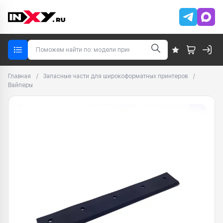
Главная
/
Запасные части для широкоформатных принтеров
/
Вайперы