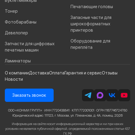
Буклетмейкеры
Печатающие головы
Тонер
Запасные части для
Фотобарабаны
широкоформатных
принтеров
Девелопер
Оборудование для
Запчасти для цифровых
переплёта
печатных машин
Ламинаторы
О компании
Доставка
Оплата
Гарантия и сервис
Отзывы
Новости
Заказать звонок
ООО «КОНМИ ГРУПП» · ИНН 7720438841 · КПП 772001001 · ОГРН 1187746724780
Юридический адрес: 111123, г. Москва, ул. Плеханова, д. 4А, помещ. 20/26
Информация на сайте носит информационный характер и ни при каких
условиях не является публичной офертой, определяемой положениями статьи 437
ГК РФ