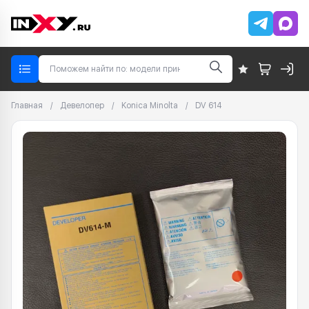
Главная
/
Девелопер
/
Konica Minolta
/
DV 614