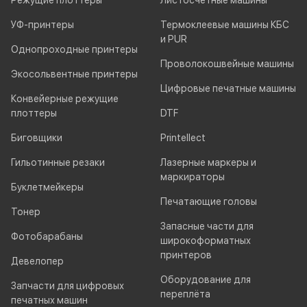
Режущие плоттеры
Листосчётные машины
УФ-принтеры
Термоклеевые машины КБС
и PUR
Однопроходные принтеры
Проволокошвейные машины
Экосольвентные принтеры
Цифровые печатные машины
Конвейерные режущие
плоттеры
DTF
Биговщики
Printellect
Гильотинные резаки
Лазерные маркеры и
маркираторы
Буклетмейкеры
Печатающие головы
Тонер
Запасные части для
Фотобарабаны
широкоформатных
принтеров
Девелопер
Оборудование для
Запчасти для цифровых
переплёта
печатных машин