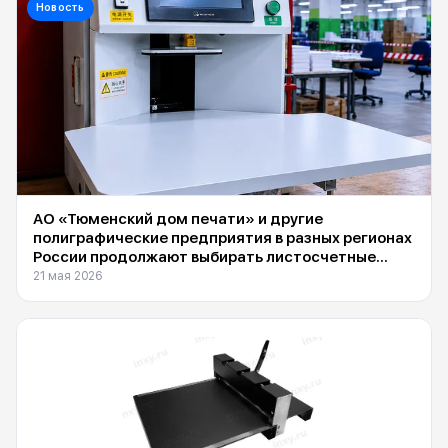
Новость
АО «Тюменский дом печати» и другие
полиграфические предприятия в разных регионах
России продолжают выбирать листосчетные
машины Suba DS-1600F, поставляемые
21 мая 2026
компанией INXY