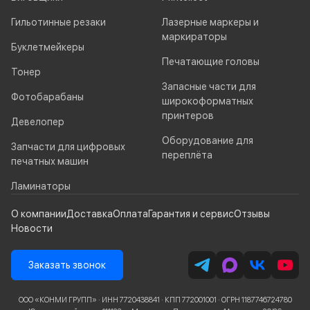
Гильотинные резаки
Лазерные маркеры и
маркираторы
Буклетмейкеры
Печатающие головы
Тонер
Запасные части для
Фотобарабаны
широкоформатных
принтеров
Девелопер
Оборудование для
Запчасти для цифровых
переплёта
печатных машин
Ламинаторы
О компании
Доставка
Оплата
Гарантия и сервис
Отзывы
Новости
Заказать звонок
ООО «КОНМИ ГРУПП» · ИНН 7720438841 · КПП 772001001 · ОГРН 1187746724780