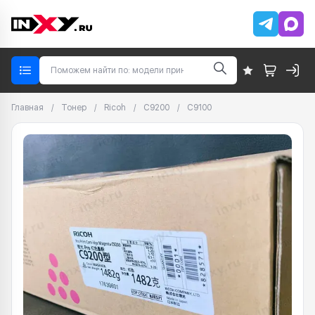
Главная
/
Тонер
/
Ricoh
/
C9200
/
C9100