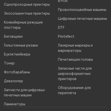
и PUR
Однопроходные принтеры
Проволокошвейные машины
Экосольвентные принтеры
Цифровые печатные машины
Конвейерные режущие
плоттеры
DTF
Биговщики
Printellect
Гильотинные резаки
Лазерные маркеры и
маркираторы
Буклетмейкеры
Печатающие головы
Тонер
Запасные части для
Фотобарабаны
широкоформатных
принтеров
Девелопер
Оборудование для
Запчасти для цифровых
переплёта
печатных машин
Ламинаторы