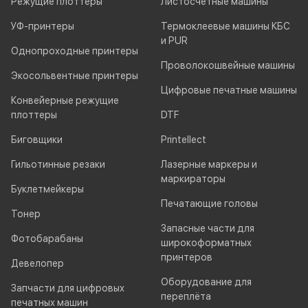
Режущие плоттеры
Листосчётные машины
УФ-принтеры
Термоклеевые машины КБС
и PUR
Однопроходные принтеры
Проволокошвейные машины
Экосольвентные принтеры
Цифровые печатные машины
Конвейерные режущие
плоттеры
DTF
Биговщики
Printellect
Гильотинные резаки
Лазерные маркеры и
маркираторы
Буклетмейкеры
Печатающие головы
Тонер
Запасные части для
Фотобарабаны
широкоформатных
принтеров
Девелопер
Оборудование для
Запчасти для цифровых
переплёта
печатных машин