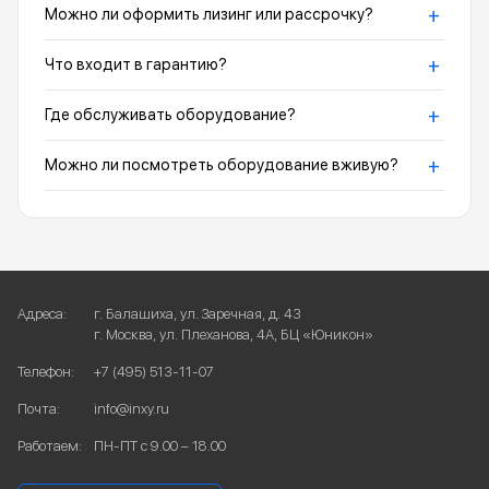
+
Можно ли оформить лизинг или рассрочку?
+
Что входит в гарантию?
+
Где обслуживать оборудование?
+
Можно ли посмотреть оборудование вживую?
Адреса:
г. Балашиха, ул. Заречная, д. 43
г. Москва, ул. Плеханова, 4А, БЦ «Юникон»
Телефон:
+7 (495) 513-11-07
Почта:
info@inxy.ru
Работаем:
ПН-ПТ с 9.00 – 18.00