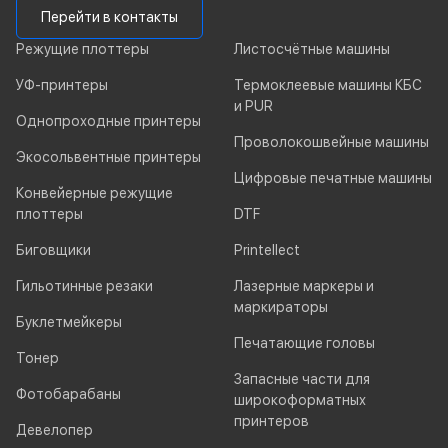
Перейти в контакты
Режущие плоттеры
Листосчётные машины
УФ-принтеры
Термоклеевые машины КБС
и PUR
Однопроходные принтеры
Проволокошвейные машины
Экосольвентные принтеры
Цифровые печатные машины
Конвейерные режущие
плоттеры
DTF
Биговщики
Printellect
Гильотинные резаки
Лазерные маркеры и
маркираторы
Буклетмейкеры
Печатающие головы
Тонер
Запасные части для
Фотобарабаны
широкоформатных
принтеров
Девелопер