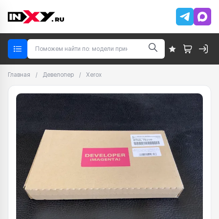
Главная
/
Девелопер
/
Xerox