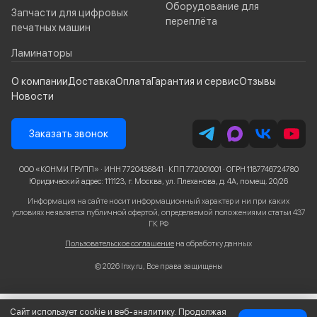
Оборудование для
Запчасти для цифровых
переплёта
печатных машин
Ламинаторы
О компании
Доставка
Оплата
Гарантия и сервис
Отзывы
Новости
Заказать звонок
ООО «КОНМИ ГРУПП» · ИНН 7720438841 · КПП 772001001 · ОГРН 1187746724780
Юридический адрес: 111123, г. Москва, ул. Плеханова, д. 4А, помещ. 20/26
Информация на сайте носит информационный характер и ни при каких
условиях не является публичной офертой, определяемой положениями статьи 437
ГК РФ
Пользовательское соглашение
на обработку данных
© 2026 Inxy.ru, Все права защищены
Сайт использует cookie и веб-аналитику. Продолжая