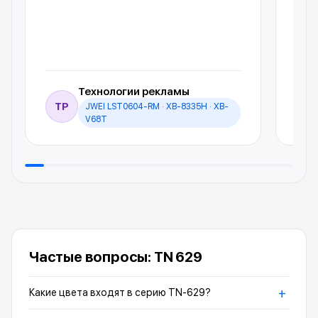
Технологии рекламы
ТР
JWEI LST0604-RM · XB-8335H · XB-
И
V68T
Частые вопросы: TN 629
+
Какие цвета входят в серию TN-629?