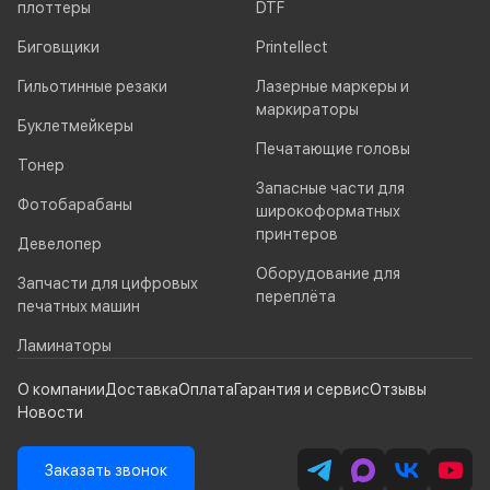
плоттеры
DTF
Биговщики
Printellect
Гильотинные резаки
Лазерные маркеры и
маркираторы
Буклетмейкеры
Печатающие головы
Тонер
Запасные части для
Фотобарабаны
широкоформатных
принтеров
Девелопер
Оборудование для
Запчасти для цифровых
переплёта
печатных машин
Ламинаторы
О компании
Доставка
Оплата
Гарантия и сервис
Отзывы
Новости
Заказать звонок