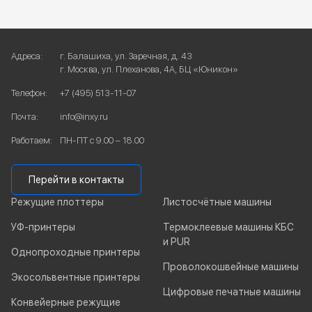
Адреса:
г. Балашиха, ул. Заречная, д. 43
г. Москва, ул. Плеханова, 4А, БЦ «Юникон»
Телефон:
+7 (495) 513-11-07
Почта:
info@inxy.ru
Работаем:
ПН-ПТ с 9.00 – 18.00
Перейти в контакты
Режущие плоттеры
Листосчётные машины
УФ-принтеры
Термоклеевые машины КБС
и PUR
Однопроходные принтеры
Проволокошвейные машины
Экосольвентные принтеры
Цифровые печатные машины
Конвейерные режущие