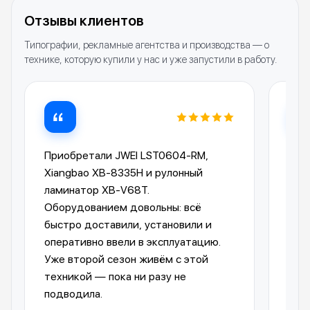
Отзывы клиентов
Типографии, рекламные агентства и производства — о
технике, которую купили у нас и уже запустили в работу.
Приобретали JWEI LST0604-RM,
Лам
Xiangbao XB-8335H и рулонный
опе
ламинатор XB-V68T.
Ком
Оборудованием довольны: всё
пре
быстро доставили, установили и
отп
оперативно ввели в эксплуатацию.
авт
Уже второй сезон живём с этой
упр
техникой — пока ни разу не
пол
подводила.
обо