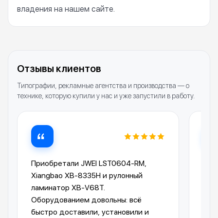
владения на нашем сайте.
Отзывы клиентов
Типографии, рекламные агентства и производства — о
технике, которую купили у нас и уже запустили в работу.
Приобретали JWEI LST0604-RM,
Лам
Xiangbao XB-8335H и рулонный
опе
ламинатор XB-V68T.
Ком
Оборудованием довольны: всё
пре
быстро доставили, установили и
отп