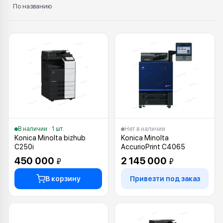
По названию
Каталог: Konica Minolta
В наличии · 1 шт.
Нет в наличии
Konica Minolta bizhub
Konica Minolta
C250i
AccurioPrint C4065
450 000
2 145 000
₽
₽
В корзину
Привезти под заказ