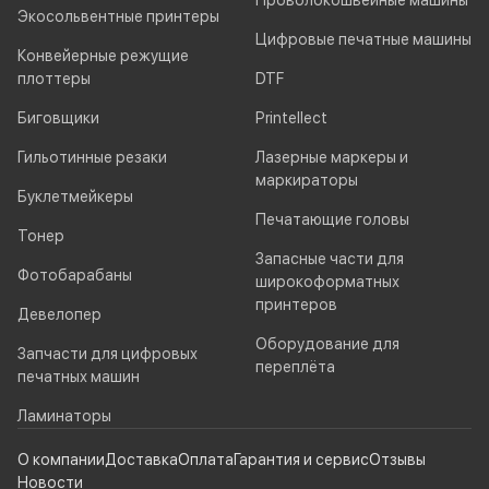
Проволокошвейные машины
Экосольвентные принтеры
Цифровые печатные машины
Конвейерные режущие
плоттеры
DTF
Биговщики
Printellect
Гильотинные резаки
Лазерные маркеры и
маркираторы
Буклетмейкеры
Печатающие головы
Тонер
Запасные части для
Фотобарабаны
широкоформатных
принтеров
Девелопер
Оборудование для
Запчасти для цифровых
переплёта
печатных машин
Ламинаторы
О компании
Доставка
Оплата
Гарантия и сервис
Отзывы
Новости