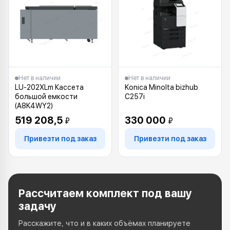
Нет в наличии
Нет в наличии
LU-202XLm Кассета
Konica Minolta bizhub
большой емкости
C257i
(A8K4WY2)
519 208,5
330 000
₽
₽
Привезти под заказ
Привезти под заказ
Рассчитаем комплект под вашу
задачу
Расскажите, что и в каких объёмах планируете