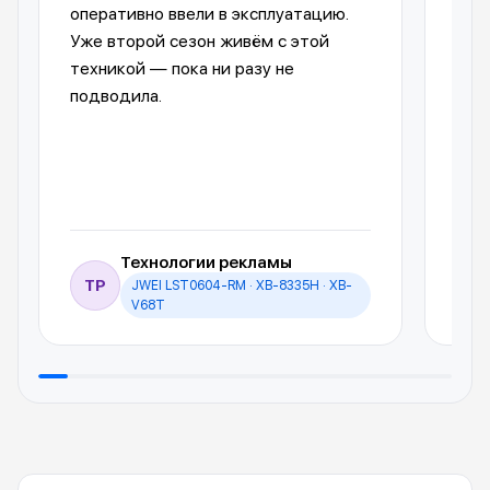
оперативно ввели в эксплуатацию.
авт
Уже второй сезон живём с этой
упр
техникой — пока ни разу не
пол
подводила.
обо
Технологии рекламы
ТР
JWEI LST0604-RM · XB-8335H · XB-
И
V68T