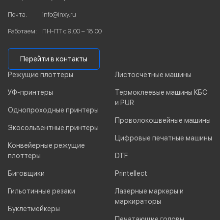
Почта:
info@inxy.ru
Работаем:
ПН-ПТ с 9.00 – 18.00
Перейти в контакты
Режущие плоттеры
Листосчётные машины
УФ-принтеры
Термоклеевые машины КБС
и PUR
Однопроходные принтеры
Проволокошвейные машины
Экосольвентные принтеры
Цифровые печатные машины
Конвейерные режущие
плоттеры
DTF
Биговщики
Printellect
Гильотинные резаки
Лазерные маркеры и
маркираторы
Буклетмейкеры
Печатающие головы