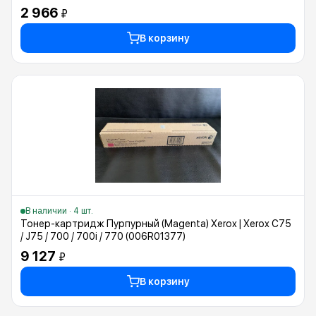
2 966
₽
В корзину
В наличии · 4 шт.
Тонер-картридж Пурпурный (Magenta) Xerox | Xerox C75
/ J75 / 700 / 700i / 770 (006R01377)
9 127
₽
В корзину