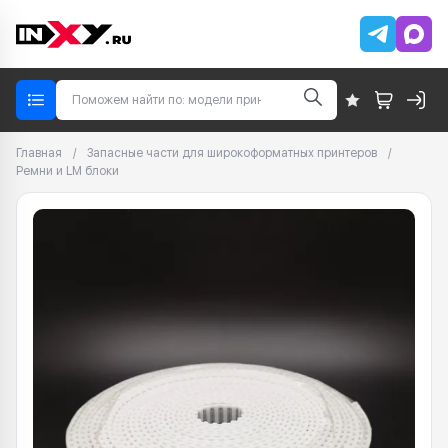
Главная
/
Запасные части для широкоформатных принтеров
/
Ремни и LM блоки