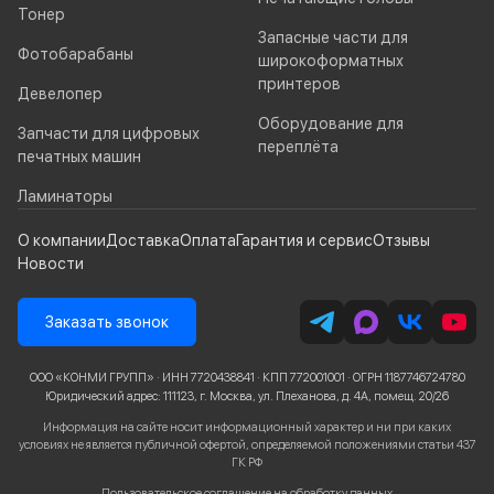
Тонер
Запасные части для
Фотобарабаны
широкоформатных
принтеров
Девелопер
Оборудование для
Запчасти для цифровых
переплёта
печатных машин
Ламинаторы
О компании
Доставка
Оплата
Гарантия и сервис
Отзывы
Новости
Заказать звонок
ООО «КОНМИ ГРУПП» · ИНН 7720438841 · КПП 772001001 · ОГРН 1187746724780
Юридический адрес: 111123, г. Москва, ул. Плеханова, д. 4А, помещ. 20/26
Информация на сайте носит информационный характер и ни при каких
условиях не является публичной офертой, определяемой положениями статьи 437
ГК РФ
Пользовательское соглашение
на обработку данных