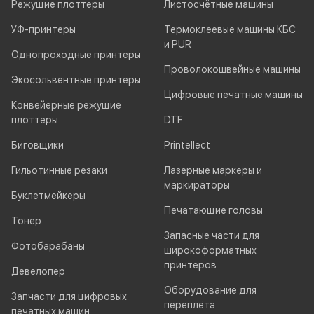
Режущие плоттеры
Листосчётные машины
УФ-принтеры
Термоклеевые машины КБС
и PUR
Однопроходные принтеры
Проволокошвейные машины
Экосольвентные принтеры
Цифровые печатные машины
Конвейерные режущие
плоттеры
DTF
Биговщики
Printellect
Гильотинные резаки
Лазерные маркеры и
маркираторы
Буклетмейкеры
Печатающие головы
Тонер
Запасные части для
Фотобарабаны
широкоформатных
принтеров
Девелопер
Оборудование для
Запчасти для цифровых
переплёта
печатных машин