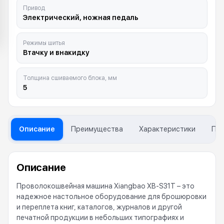
Привод
Электрический, ножная педаль
Режимы шитья
Втачку и внакидку
Толщина сшиваемого блока, мм
5
Описание
Преимущества
Характеристики
Пр
Описание
Проволокошвейная машина Xiangbao XB-S31T – это
надежное настольное оборудование для брошюровки
и переплета книг, каталогов, журналов и другой
печатной продукции в небольших типографиях и