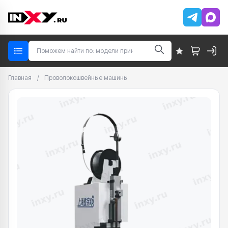
Главная
/
Проволокошвейные машины