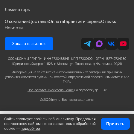
Ламинаторы
О компании
Доставка
Оплата
Гарантия и сервис
Отзывы
Новости
Заказать звонок
ООО «КОНМИ ГРУПП» · ИНН 7720438841 · КПП 772001001 · ОГРН 1187746724780
Юридический адрес: 111123, г. Москва, ул. Плеханова, д. 4А, помещ. 20/26
Информация на сайте носит информационный характер и ни при каких
условиях не является публичной офертой, определяемой положениями статьи 437
ГК РФ
Пользовательское соглашение
на обработку данных
© 2026 Inxy.ru, Все права защищены
Сайт использует cookie и веб-аналитику. Продолжая
Принять
пользоваться сайтом, вы соглашаетесь с обработкой
cookie —
подробнее
.