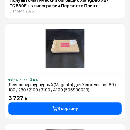
Полуавтоматический биговщик Xiangbao XB-
TQ580E+ в типографии Перфетто Принт.
3 апреля 2025
В наличии · 2 шт.
Девелопер пурпурный (Magenta) для Xerox Versant 80 /
180 / 280 / 2100 / 3100 / 4100 (505S00039)
3 727
₽
В корзину