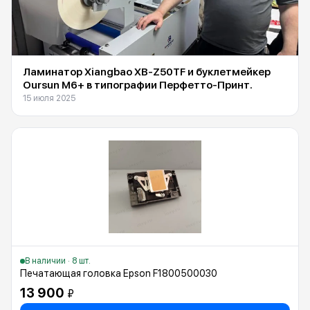
Ламинатор Xiangbao XB-Z50TF и буклетмейкер
Oursun M6+ в типографии Перфетто-Принт.
15 июля 2025
В наличии · 8 шт.
Печатающая головка Epson F1800500030
13 900
₽