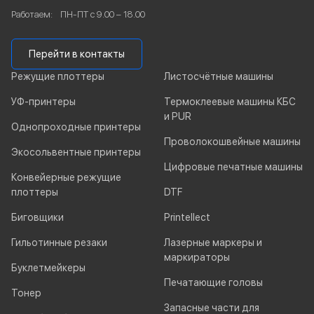
Работаем:
ПН-ПТ с 9.00 – 18.00
Перейти в контакты
Режущие плоттеры
Листосчётные машины
УФ-принтеры
Термоклеевые машины КБС
и PUR
Однопроходные принтеры
Проволокошвейные машины
Экосольвентные принтеры
Цифровые печатные машины
Конвейерные режущие
плоттеры
DTF
Биговщики
Printellect
Гильотинные резаки
Лазерные маркеры и
маркираторы
Буклетмейкеры
Печатающие головы
Тонер
Запасные части для