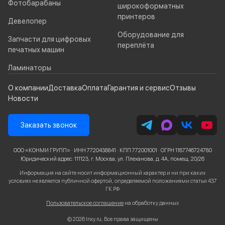
Фотобарабаны
широкоформатных
принтеров
Девелопер
Оборудование для
Запчасти для цифровых
переплёта
печатных машин
Ламинаторы
О компании
Доставка
Оплата
Гарантия и сервис
Отзывы
Новости
Заказать звонок
ООО «КОНМИ ГРУПП» · ИНН 7720438841 · КПП 772001001 · ОГРН 1187746724780
Юридический адрес: 111123, г. Москва, ул. Плеханова, д. 4А, помещ. 20/26
Информация на сайте носит информационный характер и ни при каких
условиях не является публичной офертой, определяемой положениями статьи 437
ГК РФ
Пользовательское соглашение
на обработку данных
© 2026 Inxy.ru, Все права защищены