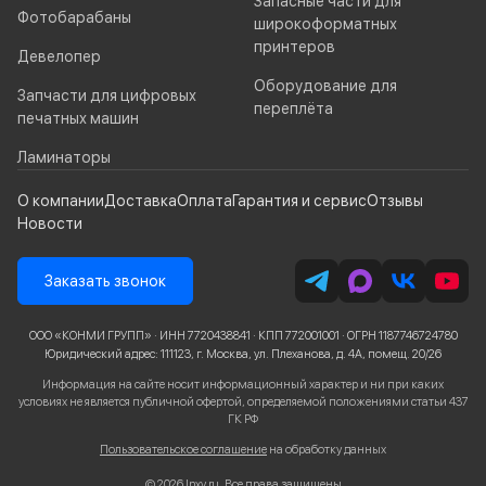
Запасные части для
Фотобарабаны
широкоформатных
принтеров
Девелопер
Оборудование для
Запчасти для цифровых
переплёта
печатных машин
Ламинаторы
О компании
Доставка
Оплата
Гарантия и сервис
Отзывы
Новости
Заказать звонок
ООО «КОНМИ ГРУПП» · ИНН 7720438841 · КПП 772001001 · ОГРН 1187746724780
Юридический адрес: 111123, г. Москва, ул. Плеханова, д. 4А, помещ. 20/26
Информация на сайте носит информационный характер и ни при каких
условиях не является публичной офертой, определяемой положениями статьи 437
ГК РФ
Пользовательское соглашение
на обработку данных
© 2026 Inxy.ru, Все права защищены