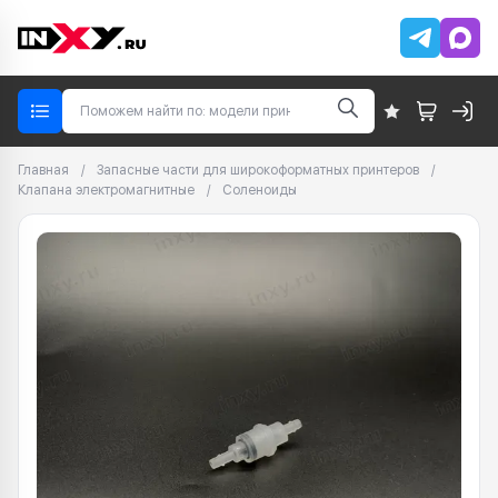
Главная
/
Запасные части для широкоформатных принтеров
/
Клапана электромагнитные
/
Соленоиды