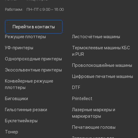
Работаем:
ПН-ПТ с 9.00 – 18.00
Перейти в контакты
Режущие плоттеры
Листосчётные машины
УФ-принтеры
Термоклеевые машины КБС
и PUR
Однопроходные принтеры
Проволокошвейные машины
Экосольвентные принтеры
Цифровые печатные машины
Конвейерные режущие
плоттеры
DTF
Биговщики
Printellect
Гильотинные резаки
Лазерные маркеры и
маркираторы
Буклетмейкеры
Печатающие головы
Тонер