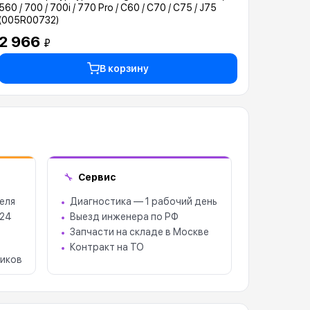
560 / 700 / 700i / 770 Pro / C60 / C70 / C75 / J75
(005R00732)
2 966
₽
В корзину
Сервис
🔧
еля
Диагностика — 1 рабочий день
 24
Выезд инженера по РФ
Запчасти на складе в Москве
Контракт на ТО
иков