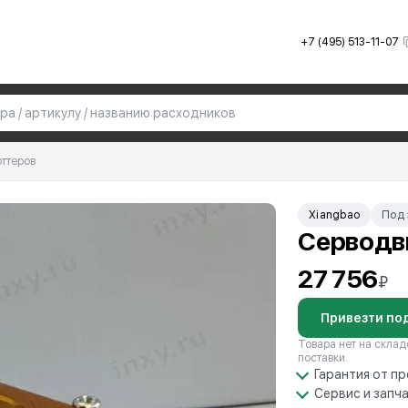
+7 (495) 513-11-07
оттеров
Xiangbao
Под 
Серводв
27 756
₽
Привезти под
Товара нет на склад
поставки.
Гарантия от п
Сервис и запч