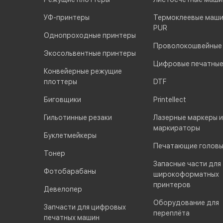
УФ-принтеры
Термоклеевые маши
PUR
Однопроходные принтеры
Проволокошвейные
Экосольвентные принтеры
Цифровые печатны
Конвейерные режущие
плоттеры
DTF
Биговщики
Printellect
Гильотинные резаки
Лазерные маркеры и
маркираторы
Буклетмейкеры
Печатающие голов
Тонер
Запасные части для
Фотобарабаны
широкоформатных
принтеров
Девелопер
Оборудование для
Запчасти для цифровых
переплёта
печатных машин