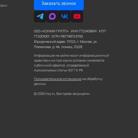
Заказать звонок
кон»
ООО «КОНМИ ГРУПП» · ИНН 7720438841 · КПП
772001001 · ОГРН 1187746724780
Юридический адрес: 111123, г. Москва, ул.
Плеханова, д. 4А, помещ. 20/26
Информация на сайте носит информационный
характер и ни при каких условиях не является
публичной офертой, определяемой
положениями статьи 437 ГК РФ
Пользовательское соглашение
на обработку
данных
© 2026 Inxy.ru, Все права защищены