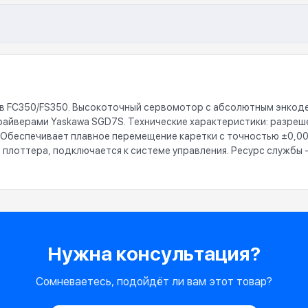
 FC350/FS350. Высокоточный сервомотор с абсолютным энкодеро
драйверами Yaskawa SGD7S. Технические характеристики: разреше
и. Обеспечивает плавное перемещение каретки с точностью ±0,0
 плоттера, подключается к системе управления. Ресурс службы -
Нужна консультация?
Сомневаетесь, подойдёт ли вам этот товар?