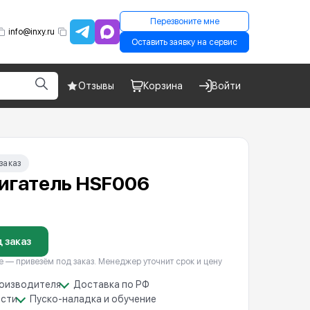
Перезвоните мне
info@inxy.ru
Оставить заявку на сервис
Отзывы
Корзина
Войти
заказ
игатель HSF006
 заказ
е — привезём под заказ. Менеджер уточнит срок и цену
роизводителя
Доставка по РФ
асти
Пуско-наладка и обучение