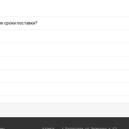
ие сроки поставки?
ны
Адреса:
г. Балашиха, ул. Заречная, д. 43