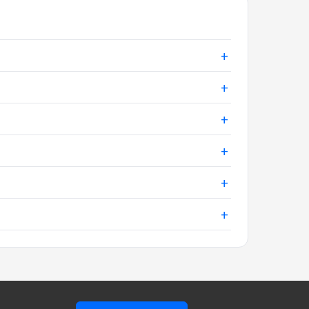
+
+
+
+
+
+