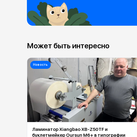
Может быть интересно
Новость
Ламинатор Xiangbao XB-Z50TF и
буклетмейкер Oursun M6+ в типографии