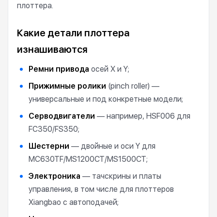
плоттера.
Какие детали плоттера
изнашиваются
Ремни привода
осей X и Y;
Прижимные ролики
(pinch roller) —
универсальные и под конкретные модели;
Серводвигатели
— например, HSF006 для
FC350/FS350;
Шестерни
— двойные и оси Y для
MC630TF/MS1200CT/MS1500CT;
Электроника
— тачскрины и платы
управления, в том числе для плоттеров
Xiangbao с автоподачей;