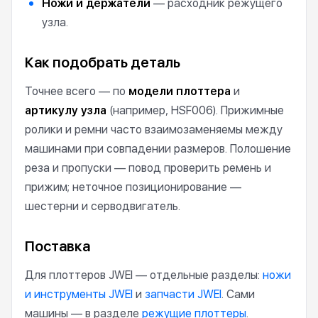
Ножи и держатели
— расходник режущего
узла.
Как подобрать деталь
Точнее всего — по
модели плоттера
и
артикулу узла
(например, HSF006). Прижимные
ролики и ремни часто взаимозаменяемы между
машинами при совпадении размеров. Полошение
реза и пропуски — повод проверить ремень и
прижим; неточное позиционирование —
шестерни и серводвигатель.
Поставка
Для плоттеров JWEI — отдельные разделы:
ножи
и инструменты JWEI
и
запчасти JWEI
. Сами
машины — в разделе
режущие плоттеры
.