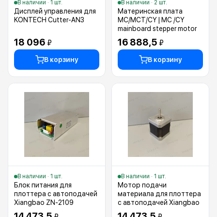
В наличии · 1 шт.
В наличии · 2 шт.
Дисплей управления для
Материнская плата
KONTECH Cutter-AN3
MC/MCT/CY | MC /CY
mainboard stepper motor
18 096
16 888,5
₽
₽
В корзину
В корзину
В наличии · 1 шт.
В наличии · 1 шт.
Блок питания для
Мотор подачи
плоттера с автоподачей
материала для плоттера
Xiangbao ZN-2109
с автоподачей Xiangbao
14 473,5
14 473,5
₽
₽