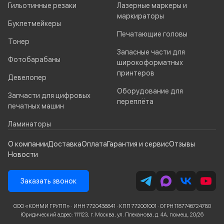
Гильотинные резаки
Лазерные маркеры и
маркираторы
Буклетмейкеры
Печатающие головы
Тонер
Запасные части для
Фотобарабаны
широкоформатных
принтеров
Девелопер
Оборудование для
Запчасти для цифровых
переплёта
печатных машин
Ламинаторы
О компании
Доставка
Оплата
Гарантия и сервис
Отзывы
Новости
Заказать звонок
ООО «КОНМИ ГРУПП» · ИНН 7720438841 · КПП 772001001 · ОГРН 1187746724780
Юридический адрес: 111123, г. Москва, ул. Плеханова, д. 4А, помещ. 20/26