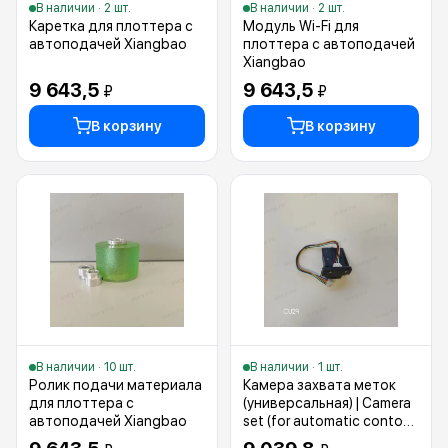
В наличии · 2 шт.
В наличии · 2 шт.
Каретка для плоттера с
Модуль Wi-Fi для
автоподачей Xiangbao
плоттера с автоподачей
Xiangbao
9 643,5
9 643,5
₽
₽
В корзину
В корзину
В наличии · 10 шт.
В наличии · 1 шт.
Ролик подачи материала
Камера захвата меток
для плоттера с
(универсальная) | Camera
автоподачей Xiangbao
set (for automatic contour
cut)