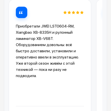
Приобретали JWEI LST0604-RM,
Лам
Xiangbao XB-8335H и рулонный
опе
ламинатор XB-V68T.
Ком
Оборудованием довольны: всё
пре
быстро доставили, установили и
отп
оперативно ввели в эксплуатацию.
авт
Уже второй сезон живём с этой
упр
техникой — пока ни разу не
пол
подводила.
обо