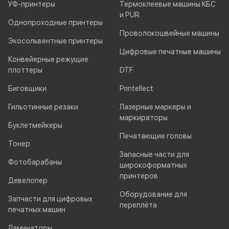
УФ-принтеры
Термоклеевые машины КБС
и PUR
Однопроходные принтеры
Проволокошвейные машины
Экосольвентные принтеры
Цифровые печатные машины
Конвейерные режущие
плоттеры
DTF
Биговщики
Printellect
Гильотинные резаки
Лазерные маркеры и
маркираторы
Буклетмейкеры
Печатающие головы
Тонер
Запасные части для
Фотобарабаны
широкоформатных
принтеров
Девелопер
Оборудование для
Запчасти для цифровых
переплёта
печатных машин
Ламинаторы