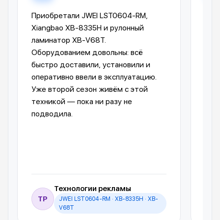
Приобретали JWEI LST0604-RM,
Лам
Xiangbao XB-8335H и рулонный
опе
ламинатор XB-V68T.
Ком
Оборудованием довольны: всё
пре
быстро доставили, установили и
отп
оперативно ввели в эксплуатацию.
авт
Уже второй сезон живём с этой
упр
техникой — пока ни разу не
пол
подводила.
обо
Технологии рекламы
ТР
JWEI LST0604-RM · XB-8335H · XB-
И
V68T