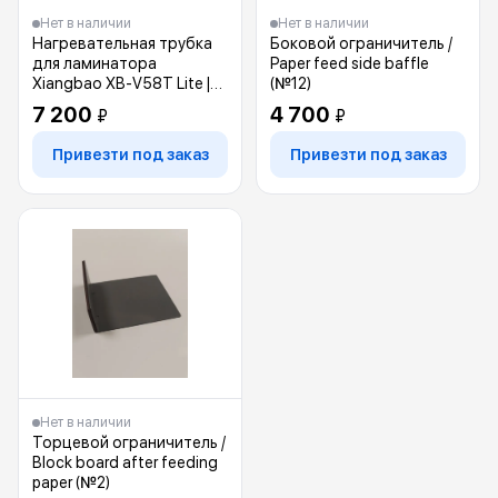
Нет в наличии
Нет в наличии
Нагревательная трубка
Боковой ограничитель /
для ламинатора
Paper feed side baffle
Xiangbao XB-V58T Lite |
(№12)
Heating tube
7 200
4 700
₽
₽
Привезти под заказ
Привезти под заказ
Нет в наличии
Торцевой ограничитель /
Block board after feeding
paper (№2)