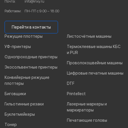
Почта:
info@inxy.ru
Работаем:
ПН-ПТ с 9.00 – 18.00
Перейти в контакты
Режущие плоттеры
Листосчётные машины
УФ-принтеры
Термоклеевые машины КБС
и PUR
Однопроходные принтеры
Проволокошвейные машины
Экосольвентные принтеры
Цифровые печатные машины
Конвейерные режущие
плоттеры
DTF
Биговщики
Printellect
Гильотинные резаки
Лазерные маркеры и
маркираторы
Буклетмейкеры
Печатающие головы
Тонер