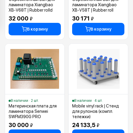
ламинатора Xiangbao
ламинатора Xiangbao
XB-V68T | Rubber rolld
XB-V58T | Rubber roll
32 000
30 171
₽
₽
В корзину
В корзину
В наличии · 2 шт.
В наличии · 4 шт.
Материнская плата для
Mobile vinyl rack | Стенд
ламинатора Senwei
для рулонов (компл.
SWFM390G PRO
тележки)
30 000
24 133,5
₽
₽