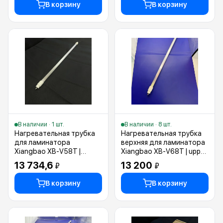
В корзину
В корзину
В наличии · 1 шт.
В наличии · 8 шт.
Нагревательная трубка
Нагревательная трубка
для ламинатора
верхняя для ламинатора
Xiangbao XB-V58T |
Xiangbao XB-V68T | upper
Heating tube
lamp
13 734,6
13 200
₽
₽
В корзину
В корзину