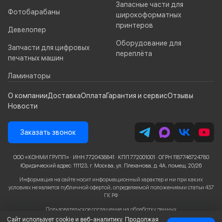
Запасные части для
Фотобарабаны
широкоформатных
принтеров
Девелопер
Оборудование для
Запчасти для цифровых
переплёта
печатных машин
Ламинаторы
О компании
Доставка
Оплата
Гарантия и сервис
Отзывы
Новости
Заказать звонок
ООО «КОНМИ ГРУПП» · ИНН 7720438841 · КПП 772001001 · ОГРН 1187746724780
Юридический адрес: 111123, г. Москва, ул. Плеханова, д. 4А, помещ. 20/26
Информация на сайте носит информационный характер и ни при каких
условиях не является публичной офертой, определяемой положениями статьи 437
ГК РФ
Пользовательское соглашение
на обработку данных
Сайт использует cookie и веб-аналитику. Продолжая