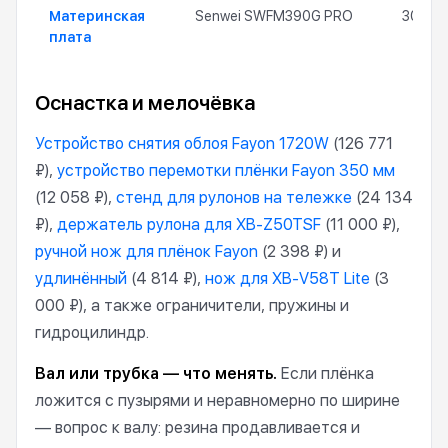
Материнская
Senwei SWFM390G PRO
30 000
плата
Оснастка и мелочёвка
Устройство снятия облоя Fayon 1720W
(126 771
₽),
устройство перемотки плёнки Fayon 350 мм
(12 058 ₽),
стенд для рулонов на тележке
(24 134
₽),
держатель рулона для XB-Z50TSF
(11 000 ₽),
ручной нож для плёнок Fayon
(2 398 ₽) и
удлинённый
(4 814 ₽),
нож для XB-V58T Lite
(3
000 ₽), а также ограничители, пружины и
гидроцилиндр.
Вал или трубка — что менять.
Если плёнка
ложится с пузырями и неравномерно по ширине
— вопрос к валу: резина продавливается и