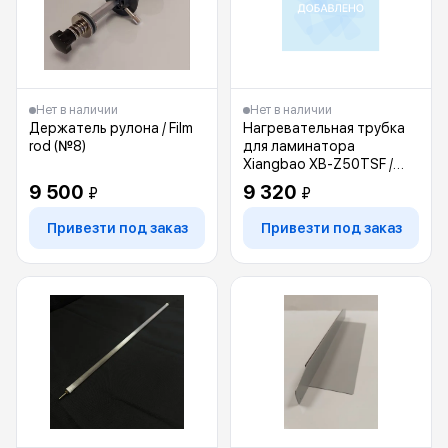
Нет в наличии
Нет в наличии
Держатель рулона / Film
Нагревательная трубка
rod (№8)
для ламинатора
Xiangbao XB-Z50TSF /
Heating tube (№47)
9 500
9 320
₽
₽
Привезти под заказ
Привезти под заказ