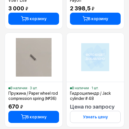
V58T Lite
Fayon
3 000
2 398,5
₽
₽
В корзину
В корзину
В наличии · 3 шт.
В наличии · 1 шт.
Пружина / Paper wheel rod
Гидроцилиндр / Jack
compression spring (№36)
cylinder # 48
670
Цена по запросу
₽
В корзину
Узнать цену