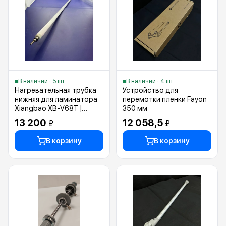
В наличии · 5 шт.
В наличии · 4 шт.
Нагревательная трубка
Устройство для
нижняя для ламинатора
перемотки пленки Fayon
Xiangbao XB-V68T |
350 мм
Bottom lamp
13 200
12 058,5
₽
₽
В корзину
В корзину