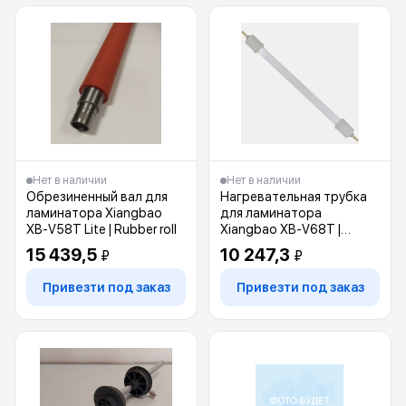
Нет в наличии
Нет в наличии
Обрезиненный вал для
Нагревательная трубка
ламинатора Xiangbao
для ламинатора
XB-V58T Lite | Rubber roll
Xiangbao XB-V68T |
Heating tube
15 439,5
10 247,3
₽
₽
Привезти под заказ
Привезти под заказ