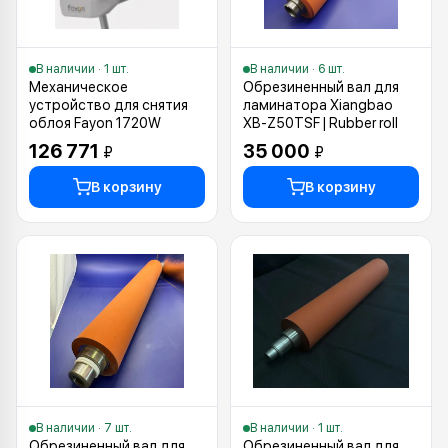
В наличии · 1 шт.
В наличии · 6 шт.
Механическое
Обрезиненный вал для
устройство для снятия
ламинатора Xiangbao
облоя Fayon 1720W
XB-Z50TSF | Rubber roll
126 771
35 000
₽
₽
В корзину
В корзину
В наличии · 7 шт.
В наличии · 1 шт.
Обрезиненный вал для
Обрезиненный вал для