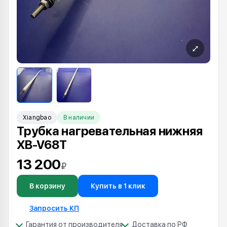
⤢
Xiangbao
В наличии
Трубка нагревательная нижняя
XB-V68T
13 200
₽
В корзину
Купить в 1 клик
Запросить КП
Гарантия от производителя
Доставка по РФ