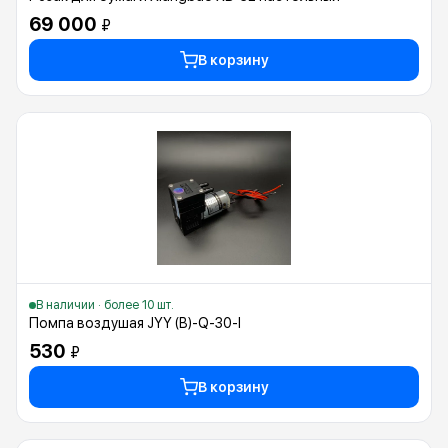
69 000
₽
В корзину
В наличии · более 10 шт.
Помпа воздушая JYY (B)-Q-30-I
530
₽
В корзину