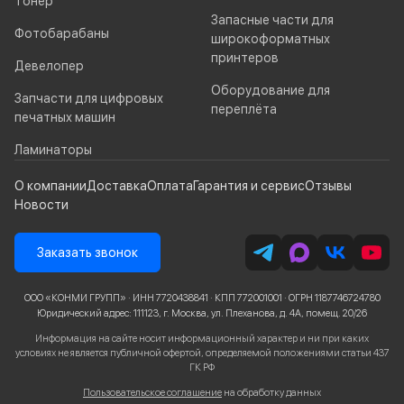
Тонер
Запасные части для
Фотобарабаны
широкоформатных
принтеров
Девелопер
Оборудование для
Запчасти для цифровых
переплёта
печатных машин
Ламинаторы
О компании
Доставка
Оплата
Гарантия и сервис
Отзывы
Новости
Заказать звонок
ООО «КОНМИ ГРУПП» · ИНН 7720438841 · КПП 772001001 · ОГРН 1187746724780
Юридический адрес: 111123, г. Москва, ул. Плеханова, д. 4А, помещ. 20/26
Информация на сайте носит информационный характер и ни при каких
условиях не является публичной офертой, определяемой положениями статьи 437
ГК РФ
Пользовательское соглашение
на обработку данных