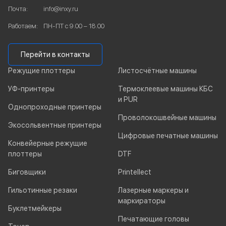
Почта:
info@inxy.ru
Работаем:
ПН-ПТ с 9.00 – 18.00
Перейти в контакты
Режущие плоттеры
Листосчётные машины
УФ-принтеры
Термоклеевые машины КБС
и PUR
Однопроходные принтеры
Проволокошвейные машины
Экосольвентные принтеры
Цифровые печатные машины
Конвейерные режущие
плоттеры
DTF
Биговщики
Printellect
Гильотинные резаки
Лазерные маркеры и
маркираторы
Буклетмейкеры
Печатающие головы