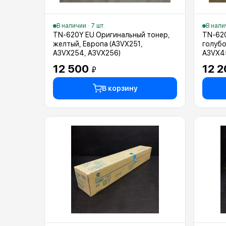
В наличии · 7 шт.
В нали
TN-620Y EU Оригинальный тонер,
TN-620
желтый, Европа (A3VX251,
голубо
A3VX254, A3VX256)
A3VX4
12 500
12 
₽
В корзину