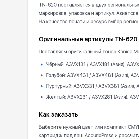
TN-620 поставляется в двух региональных
маркировка, упаковка и артикул. Азиатск
На качество печати и ресурс выбор регион
Оригинальные артикулы TN-620
Поставляем оригинальный тонер Konica Mi
Чёрный: A3VX131 / A3VX181 (Азия), A3V
Голубой: A3VX431 / A3VX481 (Азия), A
Пурпурный: A3VX331 / A3VX381 (Азия),
Жёлтый: A3VX231 / A3VX281 (Азия), A3
Как заказать
Выберите нужный цвет или комплект CMYK
картридж под ваш AccurioPress и рассчи