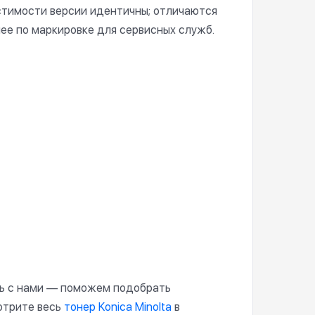
естимости версии идентичны; отличаются
нее по маркировке для сервисных служб.
сь с нами — поможем подобрать
отрите весь
тонер Konica Minolta
в