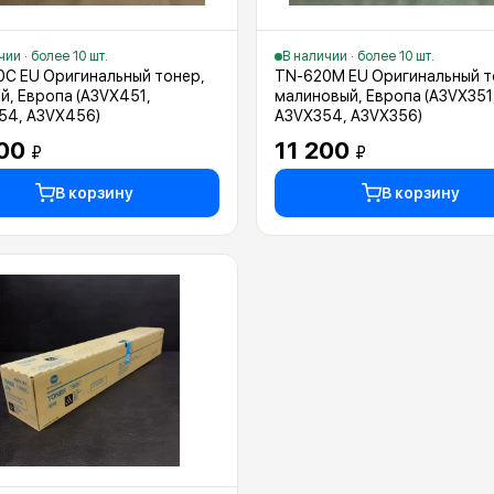
чии · более 10 шт.
В наличии · более 10 шт.
C EU Оригинальный тонер,
TN-620M EU Оригинальный т
й, Европа (A3VX451,
малиновый, Европа (A3VX351
54, A3VX456)
A3VX354, A3VX356)
200
11 200
₽
₽
В корзину
В корзину