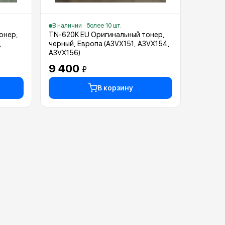
В наличии · более 10 шт.
онер,
TN-620K EU Оригинальный тонер,
,
черный, Европа (A3VX151, A3VX154,
A3VX156)
9 400
₽
В корзину