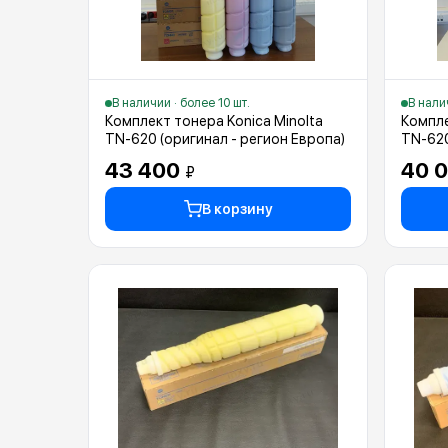
В наличии · более 10 шт.
В нали
Комплект тонера Konica Minolta
Компле
TN-620 (оригинал - регион Европа)
TN-620
43 400
40 
₽
В корзину