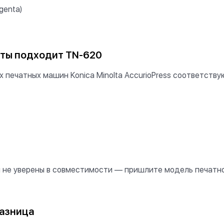
genta)
аты подходит TN-620
печатных машин Konica Minolta AccurioPress соответству
вы не уверены в совместимости — пришлите модель печат
разница