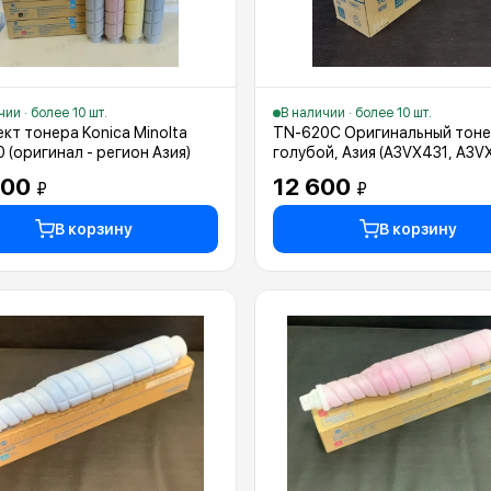
чии · более 10 шт.
В наличии · более 10 шт.
кт тонера Konica Minolta
TN-620C Оригинальный тоне
 (оригинал - регион Азия)
голубой, Азия (A3VX431, A3V
000
12 600
₽
₽
В корзину
В корзину