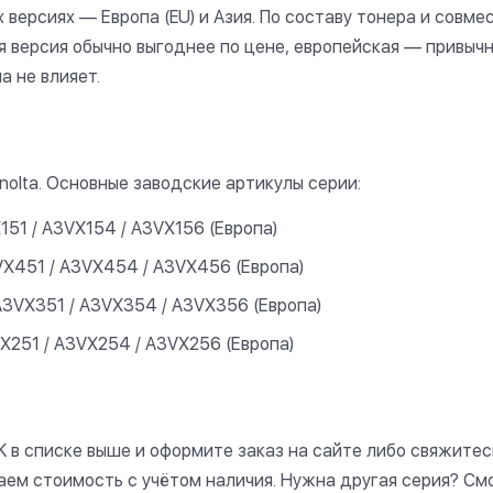
 версиях — Европа (EU) и Азия. По составу тонера и совм
ая версия обычно выгоднее по цене, европейская — привыч
а не влияет.
nolta. Основные заводские артикулы серии:
X151 / A3VX154 / A3VX156 (Европа)
3VX451 / A3VX454 / A3VX456 (Европа)
 A3VX351 / A3VX354 / A3VX356 (Европа)
VX251 / A3VX254 / A3VX256 (Европа)
 в списке выше и оформите заказ на сайте либо свяжите
таем стоимость с учётом наличия. Нужна другая серия? См