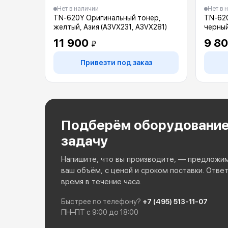
Нет в наличии
Нет в 
TN-620Y Оригинальный тонер,
TN-620
желтый, Азия (A3VX231, A3VX281)
черный
11 900
9 8
₽
Привезти под заказ
Подберём оборудование
задачу
Напишите, что вы производите, — предложи
ваш объём, с ценой и сроком поставки. Отве
время в течение часа.
Быстрее по телефону?
+7 (495) 513-11-07
ПН–ПТ с 9:00 до 18:00