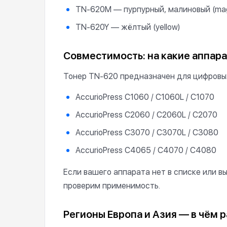
TN-620M — пурпурный, малиновый (ma
TN-620Y — жёлтый (yellow)
Совместимость: на какие аппар
Тонер TN-620 предназначен для цифровых 
AccurioPress C1060 / C1060L / C1070
AccurioPress C2060 / C2060L / C2070
AccurioPress C3070 / C3070L / C3080
AccurioPress C4065 / C4070 / C4080
Если вашего аппарата нет в списке или 
проверим применимость.
Регионы Европа и Азия — в чём 