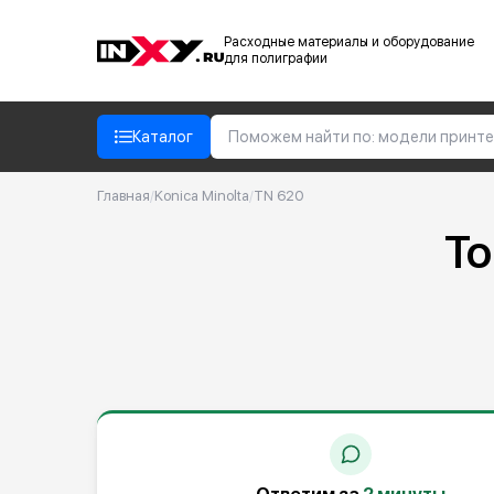
Расходные материалы и оборудование
для полиграфии
Каталог
Главная
/
Konica Minolta
/
TN 620
То