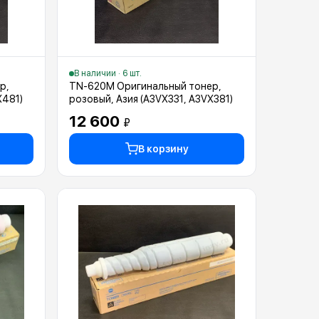
В наличии · 6 шт.
р,
TN-620M Оригинальный тонер,
X481)
розовый, Азия (A3VX331, A3VX381)
12 600
₽
В корзину