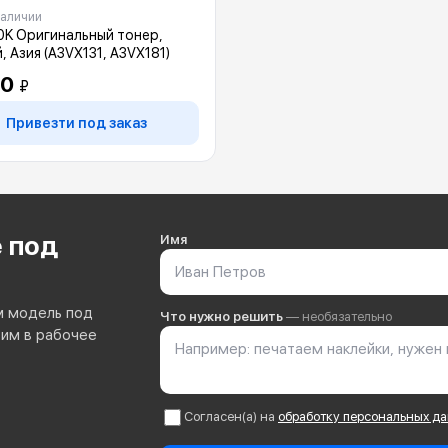
наличии
K Оригинальный тонер,
, Азия (A3VX131, A3VX181)
00
₽
Привезти под заказ
 под
Имя
м модель под
Что нужно решить
— необязательно
тим в рабочее
Согласен(а) на
обработку персональных д