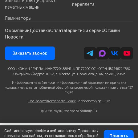
Запчасти для цифровых
переплёта
печатных машин
Ламинаторы
О компании
Доставка
Оплата
Гарантия и сервис
Отзывы
Новости
Заказать звонок
ООО «КОНМИ ГРУПП» · ИНН 7720438841 · КПП 772001001 · ОГРН 1187746724780
Юридический адрес: 111123, г. Москва, ул. Плеханова, д. 4А, помещ. 20/26
Информация на сайте носит информационный характер и ни при каких
условиях не является публичной офертой, определяемой положениями статьи 437
ГК РФ
Пользовательское соглашение
на обработку данных
© 2026 Inxy.ru, Все права защищены
Сайт использует cookie и веб-аналитику. Продолжая
Принять
пользоваться сайтом, вы соглашаетесь с обработкой