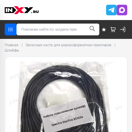
Главная
/
Запасные части для широкоформатных принтеров
/
Шлейфы