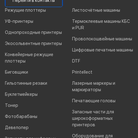
Перейти в контакты
Режущие плоттеры
Листосчётные машины
УФ-принтеры
Термоклеевые машины КБС
и PUR
Однопроходные принтеры
Проволокошвейные машины
Экосольвентные принтеры
Цифровые печатные машины
Конвейерные режущие
плоттеры
DTF
Биговщики
Printellect
Гильотинные резаки
Лазерные маркеры и
маркираторы
Буклетмейкеры
Печатающие головы
Тонер
Запасные части для
Фотобарабаны
широкоформатных
принтеров
Девелопер
Оборудование для