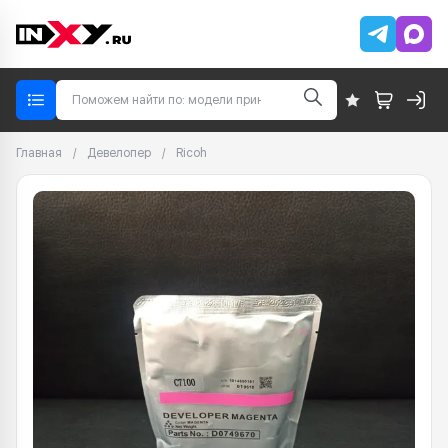
Главная
/
Девелопер
/
Ricoh