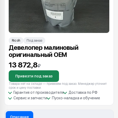
Ricoh
Под заказ
Девелопер малиновый
оригинальный OEM
13 872,8
₽
Привезти под заказ
Товара нет на складе — привезём под заказ. Менеджер уточнит
срок и цену поставки.
Гарантия от производителя
Доставка по РФ
Сервис и запчасти
Пуско-наладка и обучение
Описание