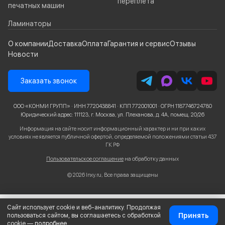
переплёта
печатных машин
Ламинаторы
О компании
Доставка
Оплата
Гарантия и сервис
Отзывы
Новости
Заказать звонок
ООО «КОНМИ ГРУПП» · ИНН 7720438841 · КПП 772001001 · ОГРН 1187746724780
Юридический адрес: 111123, г. Москва, ул. Плеханова, д. 4А, помещ. 20/26
Информация на сайте носит информационный характер и ни при каких
условиях не является публичной офертой, определяемой положениями статьи 437
ГК РФ
Пользовательское соглашение
на обработку данных
© 2026 Inxy.ru, Все права защищены
Сайт использует cookie и веб-аналитику. Продолжая
Принять
пользоваться сайтом, вы соглашаетесь с обработкой
cookie —
подробнее
.