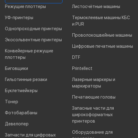
Режущие плоттеры
Листосчётные машины
УФ-принтеры
Термоклеевые машины КБС
и PUR
Однопроходные принтеры
Проволокошвейные машины
Экосольвентные принтеры
Цифровые печатные машины
Конвейерные режущие
плоттеры
DTF
Биговщики
Printellect
Гильотинные резаки
Лазерные маркеры и
маркираторы
Буклетмейкеры
Печатающие головы
Тонер
Запасные части для
Фотобарабаны
широкоформатных
принтеров
Девелопер
Оборудование для
Запчасти для цифровых