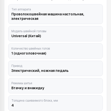
Тип аппарата
Проволокошвейная машина настольная,
электрическая
Модель швейной головы
Universal (Китай)
Количество швейных голов
1 (одноголовочная)
Привод
Электрический, ножная педаль
Режимы шитья
Втачку и внакидку
Толщина сшиваемого блока, мм
4