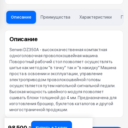
Описание
Преимущества
Характеристики
Пр
Описание
Senwei DZ350A - высококачественная компактная
одноголовочная проволокошвейная машина.
Поворотный рабочий стол позволяет осуществлять
шитье как методом "в тачку" так и "в накидку" Машина
проста в освоении и эксплуатации, управление
электроприводом проволокошвейной головы
осуществляется путем напольной сигнальной педали.
Высокая мощность швейного модуля позволяет
сшивать блоки толщиной до 4 мм. Предназначена для
изготовления брошюр, буклетов каталогов и другой
многостраничной продукции.
98 500
Купить в 1 клик