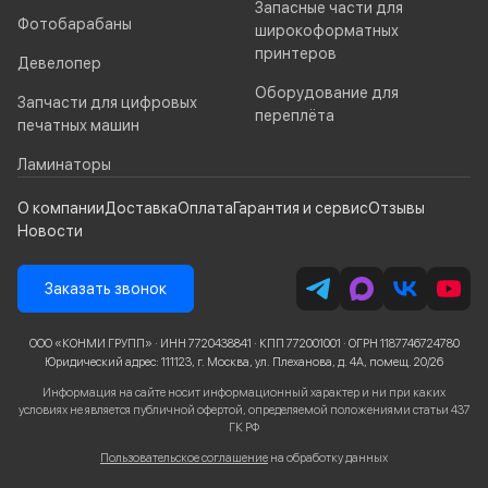
Запасные части для
Фотобарабаны
широкоформатных
принтеров
Девелопер
Оборудование для
Запчасти для цифровых
переплёта
печатных машин
Ламинаторы
О компании
Доставка
Оплата
Гарантия и сервис
Отзывы
Новости
Заказать звонок
ООО «КОНМИ ГРУПП» · ИНН 7720438841 · КПП 772001001 · ОГРН 1187746724780
Юридический адрес: 111123, г. Москва, ул. Плеханова, д. 4А, помещ. 20/26
Информация на сайте носит информационный характер и ни при каких
условиях не является публичной офертой, определяемой положениями статьи 437
ГК РФ
Пользовательское соглашение
на обработку данных