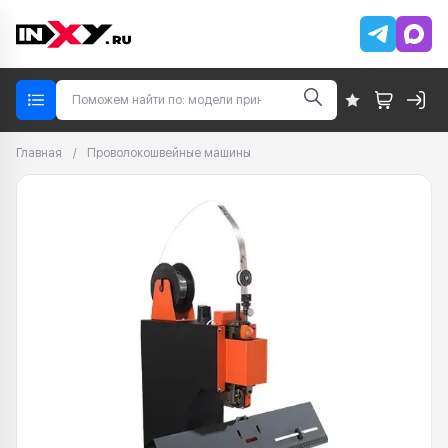
Главная
/
Проволокошвейные машины