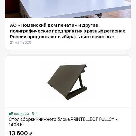
АО «Тюменский дом печати» и другие
полиграфические предприятия в разных регионах
России продолжают выбирать листосчетные
машины Suba DS-1600F, поставляемые
21 мая 2026
компанией INXY
В наличии · 5 шт.
Стол сборки книжного блока PRINTELLECT FULLCY -
1408 Е
13 600
₽