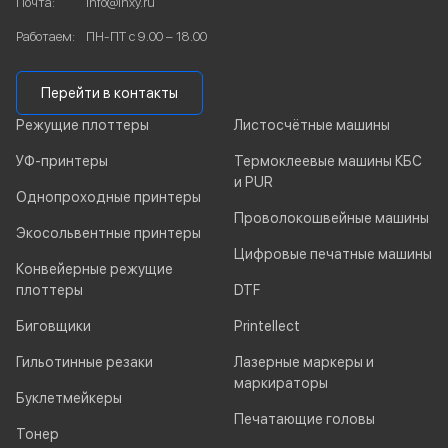
Почта:
info@inxy.ru
Работаем:
ПН-ПТ с 9.00 – 18.00
Перейти в контакты
Режущие плоттеры
Листосчётные машины
УФ-принтеры
Термоклеевые машины КБС
и PUR
Однопроходные принтеры
Проволокошвейные машины
Экосольвентные принтеры
Цифровые печатные машины
Конвейерные режущие
плоттеры
DTF
Биговщики
Printellect
Гильотинные резаки
Лазерные маркеры и
маркираторы
Буклетмейкеры
Печатающие головы
Тонер