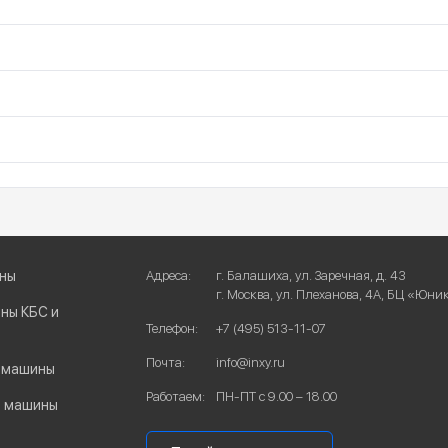
ны
Адреса:
г. Балашиха, ул. Заречная, д. 43
г. Москва, ул. Плеханова, 4А, БЦ «Юни
ны КБС и
Телефон:
+7 (495) 513-11-07
Почта:
info@inxy.ru
 машины
Работаем:
ПН-ПТ с 9.00 – 18.00
е машины