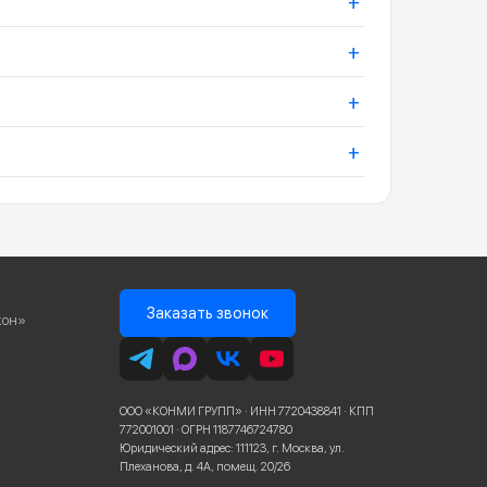
+
+
+
+
Заказать звонок
кон»
ООО «КОНМИ ГРУПП» · ИНН 7720438841 · КПП
772001001 · ОГРН 1187746724780
Юридический адрес: 111123, г. Москва, ул.
Плеханова, д. 4А, помещ. 20/26