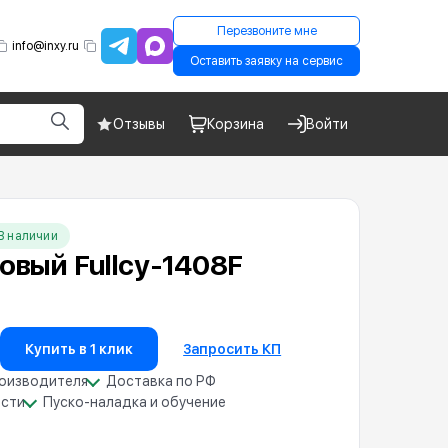
Перезвоните мне
info@inxy.ru
Оставить заявку на сервис
Отзывы
Корзина
Войти
В наличии
овый Fullcy-1408F
Купить в 1 клик
Запросить КП
роизводителя
Доставка по РФ
асти
Пуско-наладка и обучение