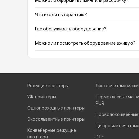
Можно ли оформить лизинг или рассрочку?
Что входит в гарантию?
Где обслуживать оборудование?
Можно ли посмотреть оборудование вживую?
Режущие плоттеры
Листосчётные маши
УФ-принтеры
Термоклеевые маши
PUR
Однопроходные принтеры
Проволокошвейные
Экосольвентные принтеры
Цифровые печатны
Конвейерные режущие
плоттеры
DTF