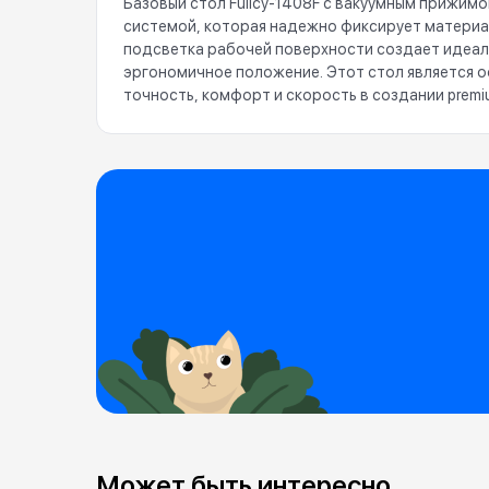
Базовый стол Fullcy-1408F с вакуумным прижим
системой, которая надежно фиксирует материа
подсветка рабочей поверхности создает идеаль
эргономичное положение. Этот стол является 
точность, комфорт и скорость в создании premi
Может быть интересно