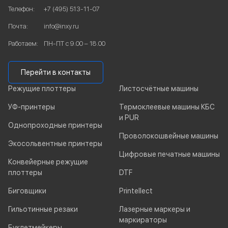
Телефон:
+7 (495) 513-11-07
Почта:
info@inxy.ru
Работаем:
ПН-ПТ с 9.00 – 18.00
Перейти в контакты
Режущие плоттеры
Листосчётные машины
УФ-принтеры
Термоклеевые машины КБС
и PUR
Однопроходные принтеры
Проволокошвейные машины
Экосольвентные принтеры
Цифровые печатные машины
Конвейерные режущие
плоттеры
DTF
Биговщики
Printellect
Гильотинные резаки
Лазерные маркеры и
маркираторы
Буклетмейкеры