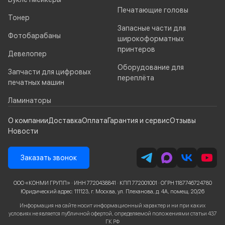
Печатающие головы
Тонер
Запасные части для
Фотобарабаны
широкоформатных
принтеров
Девелопер
Оборудование для
Запчасти для цифровых
переплёта
печатных машин
Ламинаторы
О компании
Доставка
Оплата
Гарантия и сервис
Отзывы
Новости
Заказать звонок
ООО «КОНМИ ГРУПП» · ИНН 7720438841 · КПП 772001001 · ОГРН 1187746724780
Юридический адрес: 111123, г. Москва, ул. Плеханова, д. 4А, помещ. 20/26
Информация на сайте носит информационный характер и ни при каких
условиях не является публичной офертой, определяемой положениями статьи 437
ГК РФ