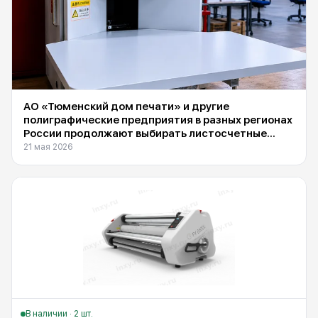
АО «Тюменский дом печати» и другие
полиграфические предприятия в разных регионах
России продолжают выбирать листосчетные
машины Suba DS-1600F, поставляемые
21 мая 2026
компанией INXY
В наличии · 2 шт.