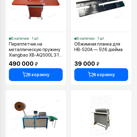
В наличии · 1 шт.
В наличии · 1 шт.
Переплетчик на
Обжимная планка для
металлическую пружину
HB-520A — 5\16 дюйма
Xiangbao XB-AQ500L 3:1 и
2:1
490 000
39 000
₽
₽
В корзину
В корзину