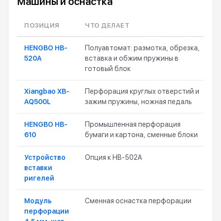
Машины и оснастка
ПОЗИЦИЯ
ЧТО ДЕЛАЕТ
HENGBO HB-
Полуавтомат: размотка, обрезка,
520A
вставка и обжим пружины в
готовый блок
Xiangbao XB-
Перфорация круглых отверстий и
AQ500L
зажим пружины, ножная педаль
HENGBO HB-
Промышленная перфорация
610
бумаги и картона, сменные блоки
Устройство
Опция к HB-502A
вставки
ригелей
Модуль
Сменная оснастка перфорации
перфорации