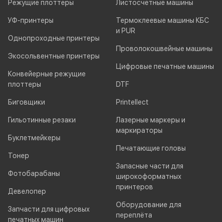
Режущие плоттеры
Листосчётные машины
УФ-принтеры
Термоклеевые машины КБС
и PUR
Однопроходные принтеры
Проволокошвейные машины
Экосольвентные принтеры
Цифровые печатные машины
Конвейерные режущие
плоттеры
DTF
Биговщики
Printellect
Гильотинные резаки
Лазерные маркеры и
маркираторы
Буклетмейкеры
Печатающие головы
Тонер
Запасные части для
Фотобарабаны
широкоформатных
принтеров
Девелопер
Оборудование для
Запчасти для цифровых
переплёта
печатных машин