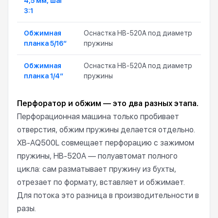
4,5 мм, шаг
3:1
Обжимная
Оснастка HB-520A под диаметр
планка 5/16″
пружины
Обжимная
Оснастка HB-520A под диаметр
планка 1/4″
пружины
Перфоратор и обжим — это два разных этапа.
Перфорационная машина только пробивает
отверстия, обжим пружины делается отдельно.
XB-AQ500L совмещает перфорацию с зажимом
пружины, HB-520A — полуавтомат полного
цикла: сам разматывает пружину из бухты,
отрезает по формату, вставляет и обжимает.
Для потока это разница в производительности в
разы.