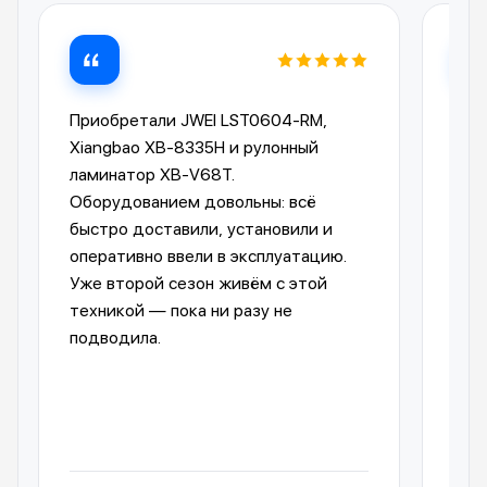
Приобретали JWEI LST0604-RM,
Лам
Xiangbao XB-8335H и рулонный
опе
ламинатор XB-V68T.
Ком
Оборудованием довольны: всё
пре
быстро доставили, установили и
отп
оперативно ввели в эксплуатацию.
авт
Уже второй сезон живём с этой
упр
техникой — пока ни разу не
пол
подводила.
обо