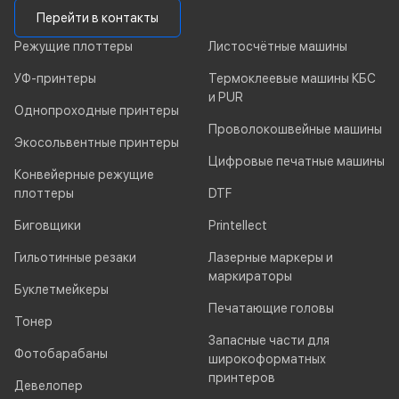
Перейти в контакты
Режущие плоттеры
Листосчётные машины
УФ-принтеры
Термоклеевые машины КБС
и PUR
Однопроходные принтеры
Проволокошвейные машины
Экосольвентные принтеры
Цифровые печатные машины
Конвейерные режущие
плоттеры
DTF
Биговщики
Printellect
Гильотинные резаки
Лазерные маркеры и
маркираторы
Буклетмейкеры
Печатающие головы
Тонер
Запасные части для
Фотобарабаны
широкоформатных
принтеров
Девелопер