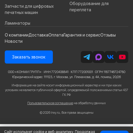
Оборудование для
Запчасти для цифровых
переплёта
печатных машин
Ламинаторы
О компании
Доставка
Оплата
Гарантия и сервис
Отзывы
Новости
Заказать звонок
ООО «КОНМИ ГРУПП» · ИНН 7720438841 · КПП 772001001 · ОГРН 1187746724780
Юридический адрес: 111123, г. Москва, ул. Плеханова, д. 4А, помещ. 20/26
Информация на сайте носит информационный характер и ни при каких
условиях не является публичной офертой, определяемой положениями статьи 437
ГК РФ
Пользовательское соглашение
на обработку данных
© 2026 Inxy.ru, Все права защищены
Сайт использует cookie и веб-аналитику. Продолжая