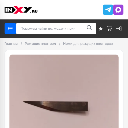
Главная
/
Режущие плоттеры
/
Ножи для режущих плоттеров