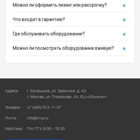
+
Можно ли оформить лизинг или рассрочку?
+
Что входит в гарантию?
+
Где обслуживать оборудование?
+
Можно ли посмотреть оборудование вживую?
Адреса:
г. Балашиха, ул. Заречная, д. 43
г. Москва, ул. Плеханова, 4А, БЦ «Юникон»
Телефон:
+7 (495) 513-11-07
Почта:
info@inxy.ru
Работаем:
ПН-ПТ с 9.00 – 18.00