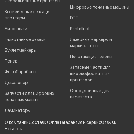
Экосольвентные принтеры
Цифровые печатные машины
Конвейерные режущие
плоттеры
DTF
Биговщики
Printellect
Гильотинные резаки
Лазерные маркеры и
маркираторы
Буклетмейкеры
Печатающие головы
Тонер
Запасные части для
Фотобарабаны
широкоформатных
принтеров
Девелопер
Оборудование для
Запчасти для цифровых
переплёта
печатных машин
Ламинаторы
О компании
Доставка
Оплата
Гарантия и сервис
Отзывы
Новости