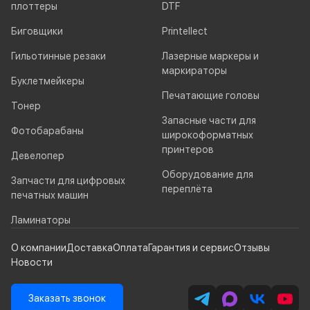
плоттеры
DTF
Биговщики
Printellect
Гильотинные резаки
Лазерные маркеры и
маркираторы
Буклетмейкеры
Печатающие головы
Тонер
Запасные части для
Фотобарабаны
широкоформатных
принтеров
Девелопер
Оборудование для
Запчасти для цифровых
переплёта
печатных машин
Ламинаторы
О компании
Доставка
Оплата
Гарантия и сервис
Отзывы
Новости
Заказать звонок