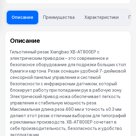
Описание
Преимущества
Характеристики
Пр
Описание
Гильотинный резак Xiangbao XB-AT800EP с
электрическим приводом – это современное и
безопасное оборудование для подрезки больших стоп
бумаги и картона. Резак оснащен удобной 7-дюймовой
сенсорной панелью управления и системой
безопасности с инфракрасным датчиком, который
блокирует работу при попадании рук в рабочую зону.
Электрический привод ножа обеспечивает легкость
управления и стабильную мощность реза.
Максимальная длина реза 460 мм и точность ±0.3 мм
делают этот резак отличным выбором для типографий
и рекламных производств. XB-AT800EP сочетает в
себе производительность, безопасность и удобство
эксплуатации.