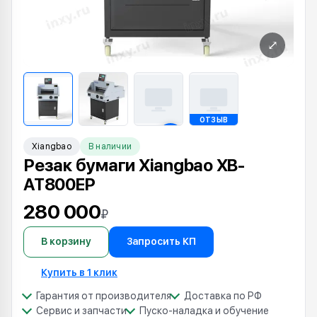
⤢
ОТЗЫВ
Xiangbao
В наличии
Резак бумаги Xiangbao XB-
AT800EP
280 000
₽
В корзину
Запросить КП
Купить в 1 клик
Гарантия от производителя
Доставка по РФ
Сервис и запчасти
Пуско-наладка и обучение