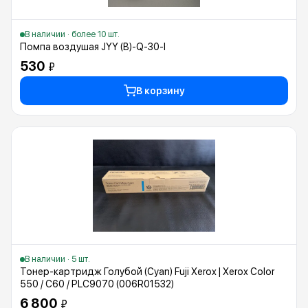
В наличии · более 10 шт.
Помпа воздушая JYY (B)-Q-30-I
530
₽
В корзину
В наличии · 5 шт.
Тонер-картридж Голубой (Cyan) Fuji Xerox | Xerox Color
550 / C60 / PLC9070 (006R01532)
6 800
₽