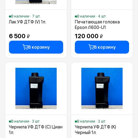
В наличии · 7 шт.
В наличии · 4 шт.
Лак УФ ДТФ (V) 1л.
Печатающая головка
Epson i1600-U1
6 500
120 000
₽
₽
В корзину
В корзину
В наличии · 3 шт.
В наличии · 3 шт.
Чернила УФ ДТФ (C) Циан
Чернила УФ ДТФ (K)
1л.
Черный 1л.