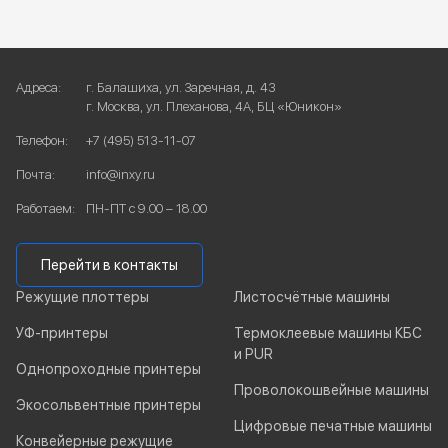
Адреса:
г. Балашиха, ул. Заречная, д. 43
г. Москва, ул. Плеханова, 4А, БЦ «Юникон»
Телефон:
+7 (495) 513-11-07
Почта:
info@inxy.ru
Работаем:
ПН-ПТ с 9.00 – 18.00
Перейти в контакты
Режущие плоттеры
Листосчётные машины
УФ-принтеры
Термоклеевые машины КБС
и PUR
Однопроходные принтеры
Проволокошвейные машины
Экосольвентные принтеры
Цифровые печатные машины
Конвейерные режущие