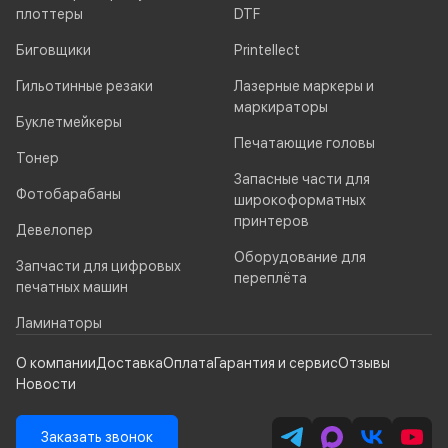
плоттеры
DTF
Биговщики
Printellect
Гильотинные резаки
Лазерные маркеры и
маркираторы
Буклетмейкеры
Печатающие головы
Тонер
Запасные части для
Фотобарабаны
широкоформатных
принтеров
Девелопер
Оборудование для
Запчасти для цифровых
переплёта
печатных машин
Ламинаторы
О компании
Доставка
Оплата
Гарантия и сервис
Отзывы
Новости
Заказать звонок