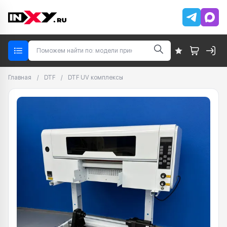
Главная
/
DTF
/
DTF UV комплексы