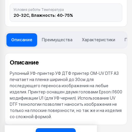
Условия работы Температура
20-32С, Влажность: 40-75%
Описание
Преимущества
Характеристики
Пр
Описание
Рулонный УФ-принтер УФ ДТФ принтер OM-UV DTF A3
печатает на пленке шириной до 30см для
последующего переноса изображения на любые
изделия. Принтер оснащен двумя головами Epson i1600
модификации U1 (для УФ чернил). Использование UV
DTF технологии позволяет наносить изображения не
только на плоские поверхности, но так же и на изделия
со сложной формой.